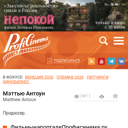
ПОДПИСАТЬСЯ
В ФОКУСЕ:
ВЕНЕЦИЯ 2026
СПБМКФ 2026
ПИТЧИНГИ
КИНОБИЗНЕС
Мэттью Антоун
801
Matthew Antoun
Продюсер.
Фильмы на портале Профисинема.ру