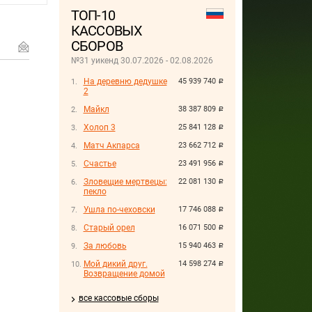
ТОП-10
КАССОВЫХ
СБОРОВ
№31 уикенд 30.07.2026 - 02.08.2026
На деревню дедушке
45 939 740
руб.
2
Майкл
38 387 809
руб.
Холоп 3
25 841 128
руб.
Матч Акпарса
23 662 712
руб.
Счастье
23 491 956
руб.
Зловещие мертвецы:
22 081 130
руб.
пекло
Ушла по-чеховски
17 746 088
руб.
Старый орел
16 071 500
руб.
За любовь
15 940 463
руб.
Мой дикий друг.
14 598 274
руб.
Возвращение домой
все кассовые сборы