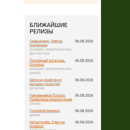
БЛИЖАЙШИЕ
РЕЛИЗЫ
Смешарики. Сквозь
06.08.2026
вселенные
комедия, приключенческ.,
фантастика
Последний богатырь.
06.08.2026
Колобок
комедия, приключенческ.,
сказка
Мегрэ и убийство в
06.08.2026
высшем обществе
детектив
Пингвинёнок Пороро.
06.08.2026
Подводные приключения
сказка
Грозовой перевал
06.08.2026
драма
Катастрофа. Удар из
06.08.2026
космоса