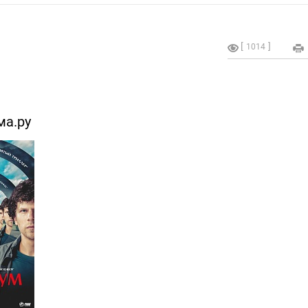
1014
ма.ру