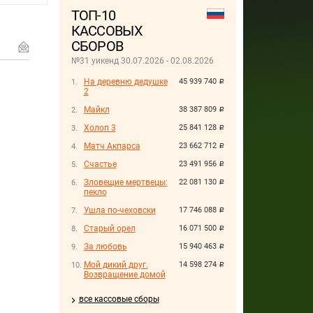
ТОП-10
КАССОВЫХ
СБОРОВ
№31 уикенд 30.07.2026 - 02.08.2026
На деревню дедушке
45 939 740
руб.
2
Майкл
38 387 809
руб.
Холоп 3
25 841 128
руб.
Матч Акпарса
23 662 712
руб.
Счастье
23 491 956
руб.
Зловещие мертвецы:
22 081 130
руб.
пекло
Ушла по-чеховски
17 746 088
руб.
Старый орел
16 071 500
руб.
За любовь
15 940 463
руб.
Мой дикий друг.
14 598 274
руб.
Возвращение домой
все кассовые сборы