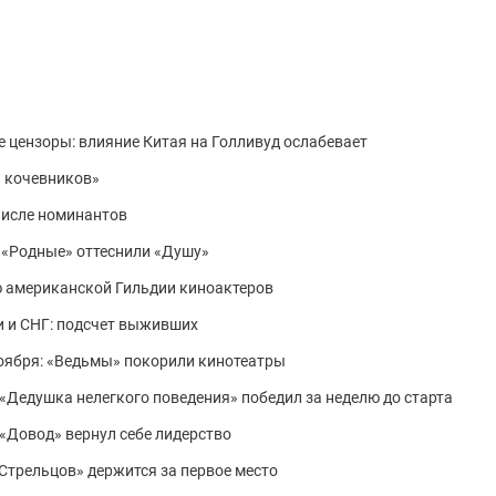
е цензоры: влияние Китая на Голливуд ослабевает
и кочевников»
числе номинантов
: «Родные» оттеснили «Душу»
 американской Гильдии киноактеров
и и СНГ: подсчет выживших
 ноября: «Ведьмы» покорили кинотеатры
: «Дедушка нелегкого поведения» победил за неделю до старта
: «Довод» вернул себе лидерство
 «Стрельцов» держится за первое место