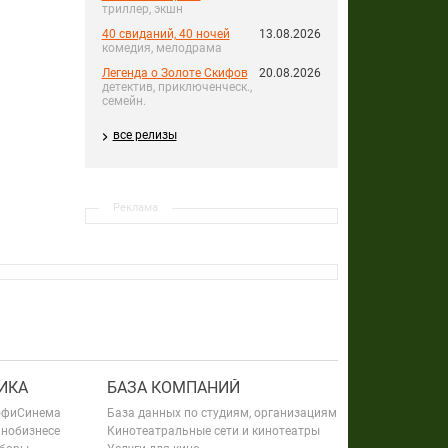
триллер, экшн
40 свиданий, 40 ночей
13.08.2026
комедия, мелодрама
Легенда о Золоте Скифов
20.08.2026
детектив, приключенческ.,
семейн.
все релизы
Реклама
ИКА
БАЗА КОМПАНИЙ
офиСинема
База данных по студиям, организациям
инобизнесе
Кинотеатральные сети и кинотеатры