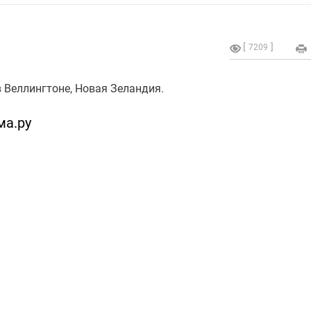
7209
в Веллингтоне, Новая Зеландия.
ма.ру