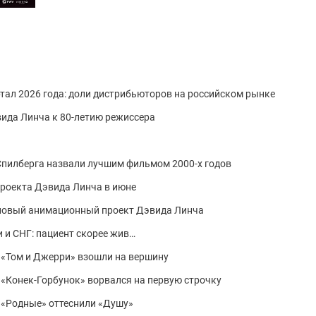
тал 2026 года: доли дистрибьюторов на российском рынке
ида Линча к 80-летию режиссера
Спилберга назвали лучшим фильмом 2000-х годов
проекта Дэвида Линча в июне
ь новый анимационный проект Дэвида Линча
 и СНГ: пациент скорее жив…
: «Том и Джерри» взошли на вершину
: «Конек-Горбунок» ворвался на первую строчку
: «Родные» оттеснили «Душу»