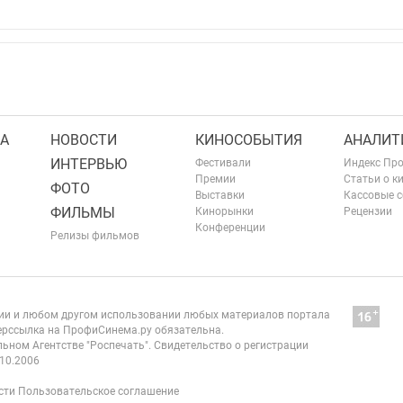
А
НОВОСТИ
КИНОСОБЫТИЯ
АНАЛИТ
ИНТЕРВЬЮ
Фестивали
Индекс Пр
Премии
Статьи о к
ФОТО
Выставки
Кассовые 
ФИЛЬМЫ
Кинорынки
Рецензии
Конференции
Релизы фильмов
нии и любом другом использовании любых материалов портала
рссылка на ПрофиСинема.ру обязательна.
ьном Агентстве "Роспечать". Свидетельство о регистрации
10.2006
сти
Пользовательское соглашение