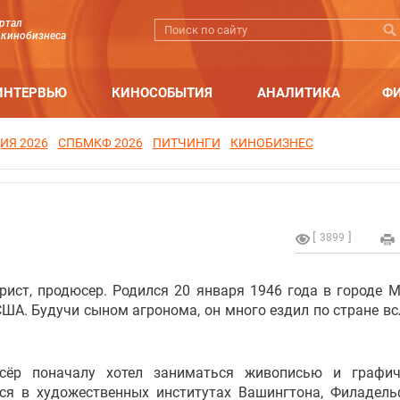
ртал
 кинобизнеса
ИНТЕРВЬЮ
КИНОСОБЫТИЯ
АНАЛИТИКА
Ф
ИЯ 2026
СПБМКФ 2026
ПИТЧИНГИ
КИНОБИЗНЕС
3899
рист, продюсер. Родился 20 января 1946 года в городе М
ША. Будучи сыном агронома, он много ездил по стране вс
сёр поначалу хотел заниматься живописью и графич
ся в художественных институтах Вашингтона, Филадель