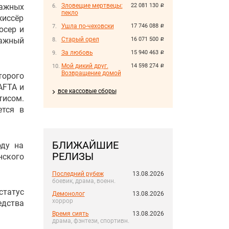
ражных
Зловещие мертвецы:
22 081 130
руб.
пекло
иссёр
Ушла по-чеховски
17 746 088
руб.
юсер и
ажный
Старый орел
16 071 500
руб.
За любовь
15 940 463
руб.
Мой дикий друг.
14 598 274
руб.
Возвращение домой
орого
AFTA и
все кассовые сборы
тисом.
ется в
БЛИЖАЙШИЕ
оду на
РЕЛИЗЫ
нского
Последний рубеж
13.08.2026
боевик, драма, военн.
статус
Демонолог
13.08.2026
хоррор
едства
Время сиять
13.08.2026
драма, фэнтези, спортивн.