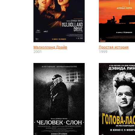
Малхолланд Драйв
Простая история
2001
1999