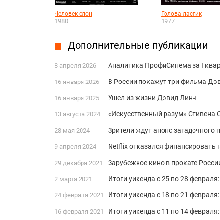
Человек-слон
Голова-ластик
1980
1977
Дополнительные публикации
Аналитика ПрофиСинема за I квар
8 апреля 2026
В России покажут три фильма Дэв
16 января 2026
Ушел из жизни Дэвид Линч
16 января 2025
«Искусственный разум» Стивена 
13 августа 2024
Зрители ждут анонс загадочного 
28 мая 2024
Netflix отказался финансироват
9 апреля 2024
Зарубежное кино в прокате России
29 декабря 2021
Итоги уикенда с 25 по 28 февраля
2 марта 2021
Итоги уикенда с 18 по 21 февраля
24 февраля 2021
Итоги уикенда с 11 по 14 февраля
16 февраля 2021