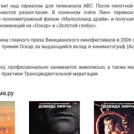
тает над сериалом для телеканала ABC. После пилотной
аются разногласия. В конечном счёте Линч перемон
й полнометражный фильм «Малхолланд драйв» и получае
 номинаций на «Оскар» и «Золотой глобус».
ена главного приза Венецианского кинофестиваля в 2006 г
я премия Оскар за выдающийся вклад в кинематограф (A
ку, профессионально занимается живописью, а также яв
 практики Трансцендентальной медитации.
ма.ру