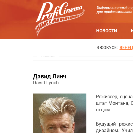
Информационный по
для профессионалов
НОВОСТИ
В ФОКУСЕ:
ВЕНЕЦ
Реклама
Дэвид Линч
David Lynch
Режиссёр, сцена
штат Монтана, С
отцом.
Будущий режис
дизайном. Учил