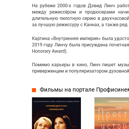
На рубеже 2000-х годов Дэвид Линч рабо
между режиссёром и продюсерами начин
длительную пилотную серию в двухчасово
за лучшую режиссуру с Каннах, а также ряд
Картина «Внутренняя империя» была удосто
2019 году Линчу была присуждена почетна
Honorary Award).
Помимо карьеры в кино, Линч пишет музы
приверженцем и популяризатором духовной
Фильмы на портале Профисине