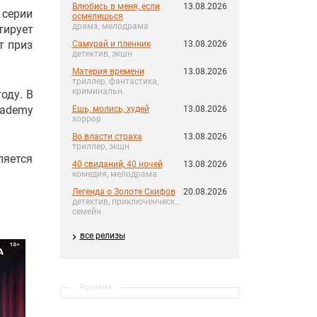
Влюбись в меня, если
13.08.2026
 серии
осмелишься
драма, мелодрама
тирует
т приз
Самурай и пленник
13.08.2026
детектив, экшн
Материя времени
13.08.2026
триллер, фантастика,
криминальн.
оду. В
cademy
Ешь, молись, худей
13.08.2026
хоррор
Во власти страха
13.08.2026
триллер, экшн
ляется
40 свиданий, 40 ночей
13.08.2026
комедия, мелодрама
Легенда о Золоте Скифов
20.08.2026
детектив, приключенческ.,
семейн.
все релизы
Реклама