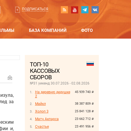
ПОДПИСАТЬСЯ
ИЛЬМЫ
БАЗА КОМПАНИЙ
ФОТО
ТОП-10
КАССОВЫХ
СБОРОВ
№31 уикенд 30.07.2026 - 02.08.2026
На деревню дедушке
45 939 740
руб.
изула,
2
лед за
Майкл
38 387 809
руб.
Холоп 3
25 841 128
руб.
Матч Акпарса
23 662 712
руб.
еским
Счастье
23 491 956
руб.
фии и,