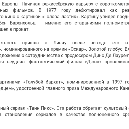
, Европы. Начинал режиссёрскую карьеру с короткомет
льных фильмов. В 1977 году дебютировал как реж
о кино с картиной «Голова ластик». Картину увидел прод
Бен Баренхольц — именно его стараниями полнометр
шел в прокат.
естность пришла к Линчу после выхода его вт
 номинированного на премии «Оскар», Золотой глобус, B
едложение о сотрудничестве с продюсером Дино Де Лаурен
ая неудача: фантастический фильм «Дюна» провалива
артинами «Голубой бархат», номинированной в 1997 г
рдцем», удостоенной главного приза Международного Кан
нный сериал «Твин Пикс». Эта работа обретает культовый 
и становления сериалов в качестве полноценного ср