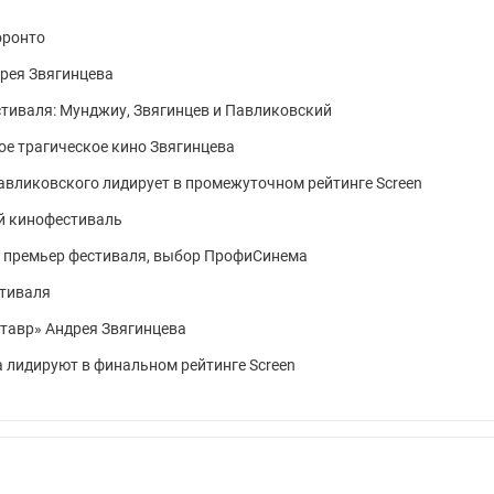
оронто
рея Звягинцева
тиваля: Мунджиу, Звягинцев и Павликовский
е трагическое кино Звягинцева
авликовского лидирует в промежуточном рейтинге Screen
й кинофестиваль
 премьер фестиваля, выбор ПрофиСинема
тиваля
тавр» Андрея Звягинцева
а лидируют в финальном рейтинге Screen