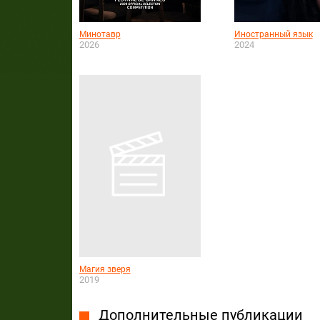
Минотавр
Иностранный язык
2026
2024
Магия зверя
2019
Дополнительные публикации