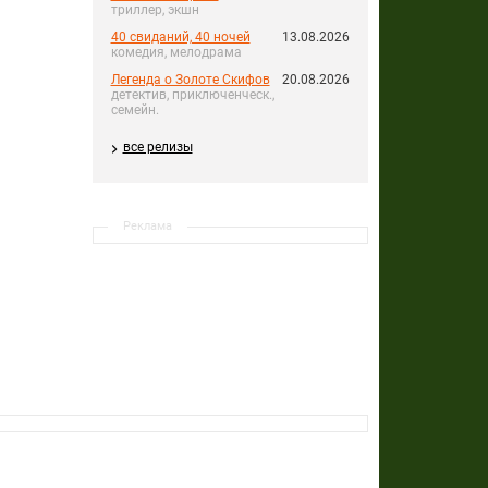
триллер, экшн
40 свиданий, 40 ночей
13.08.2026
комедия, мелодрама
Легенда о Золоте Скифов
20.08.2026
детектив, приключенческ.,
семейн.
все релизы
Реклама