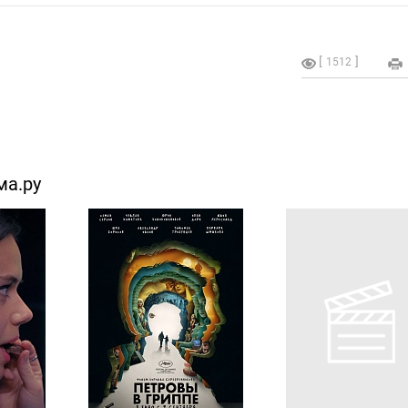
1512
ма.ру