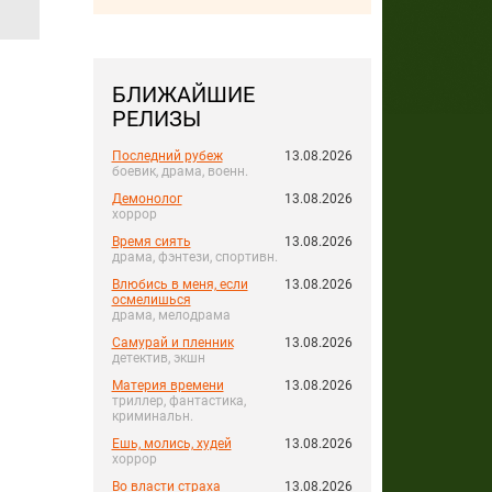
БЛИЖАЙШИЕ
РЕЛИЗЫ
Последний рубеж
13.08.2026
боевик, драма, военн.
Демонолог
13.08.2026
хоррор
Время сиять
13.08.2026
драма, фэнтези, спортивн.
Влюбись в меня, если
13.08.2026
осмелишься
драма, мелодрама
Самурай и пленник
13.08.2026
детектив, экшн
Материя времени
13.08.2026
триллер, фантастика,
криминальн.
Ешь, молись, худей
13.08.2026
хоррор
Во власти страха
13.08.2026