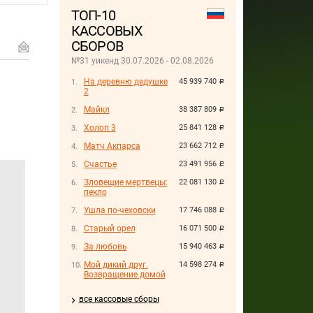
ТОП-10
КАССОВЫХ
СБОРОВ
№31 уикенд 30.07.2026 - 02.08.2026
На деревню дедушке
45 939 740
руб.
2
Майкл
38 387 809
руб.
Холоп 3
25 841 128
руб.
Матч Акпарса
23 662 712
руб.
Счастье
23 491 956
руб.
Зловещие мертвецы:
22 081 130
руб.
пекло
Ушла по-чеховски
17 746 088
руб.
Старый орел
16 071 500
руб.
За любовь
15 940 463
руб.
Мой дикий друг.
14 598 274
руб.
Возвращение домой
все кассовые сборы