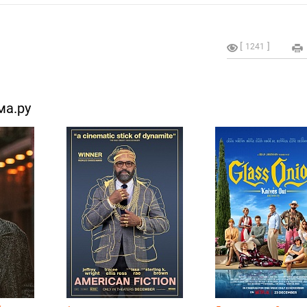
1241
ма.ру