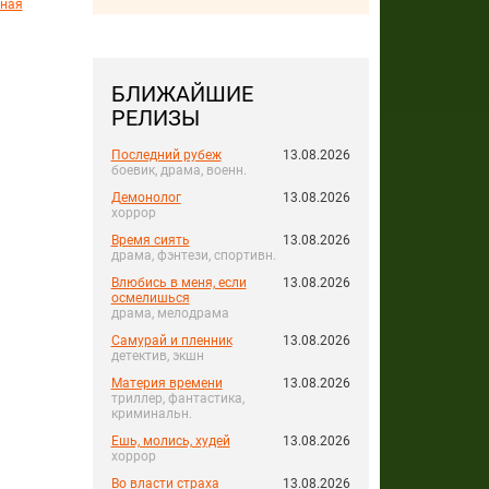
нная
БЛИЖАЙШИЕ
РЕЛИЗЫ
Последний рубеж
13.08.2026
боевик, драма, военн.
Демонолог
13.08.2026
хоррор
Время сиять
13.08.2026
драма, фэнтези, спортивн.
Влюбись в меня, если
13.08.2026
осмелишься
драма, мелодрама
Самурай и пленник
13.08.2026
детектив, экшн
Материя времени
13.08.2026
триллер, фантастика,
криминальн.
Ешь, молись, худей
13.08.2026
хоррор
Во власти страха
13.08.2026