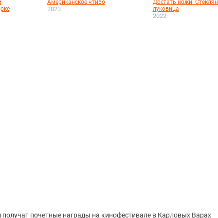
й
Американское чтиво
Достать ножи: Стекля
рке
2023
луковица
2022
получат почетные награды на кинофестивале в Карловых Варах