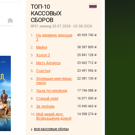
ТОП-10
КАССОВЫХ
СБОРОВ
№31 уикенд 30.07.2026 - 02.08.2026
На деревню дедушке
45 939 740
руб.
2
Майкл
38 387 809
руб.
Холоп 3
25 841 128
руб.
Матч Акпарса
23 662 712
руб.
Счастье
23 491 956
руб.
Зловещие мертвецы:
22 081 130
руб.
пекло
Ушла по-чеховски
17 746 088
руб.
Старый орел
16 071 500
руб.
За любовь
15 940 463
руб.
Мой дикий друг.
14 598 274
руб.
Возвращение домой
все кассовые сборы