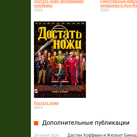
Достать ножи: Воскрешение
Единственный живо
покойника
карманник в Нью-Йо
2025
2025
Достать ножи
2019
Дополнительные публикации
Дастин Хоффман и Жюльет Бинош 
24 июня 2026