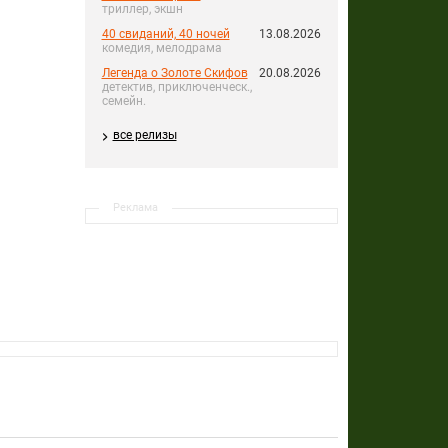
триллер, экшн
40 свиданий, 40 ночей
13.08.2026
комедия, мелодрама
Легенда о Золоте Скифов
20.08.2026
детектив, приключенческ.,
семейн.
все релизы
Реклама