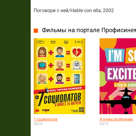
Поговори с ней/Hable con ella, 2002
Фильмы на портале Профисине
7 социопатов
Я очень возбуждён
2019
2013