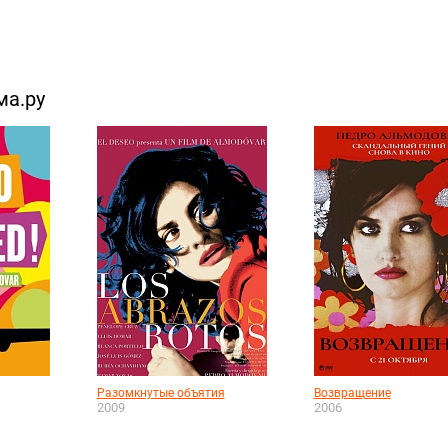
ма.ру
Разомкнутые объятия
Возвращение
2009
2006