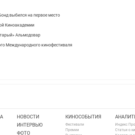
 Бонд выбился на первое место
ой Киноакадемии
старый» Альмодовар
ого Международного кинофестиваля
А
НОВОСТИ
КИНОСОБЫТИЯ
АНАЛИТ
ИНТЕРВЬЮ
Фестивали
Индекс Пр
Премии
Статьи о к
ФОТО