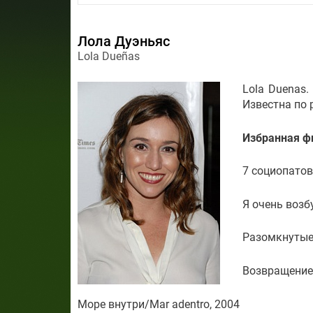
Лола Дуэньяс
Lola Dueñas
Lola Duenas.
Известна по
Избранная ф
7 социопатов/7
Я очень возб
Разомкнутые 
Возвращение/
Море внутри/Mar adentro, 2004