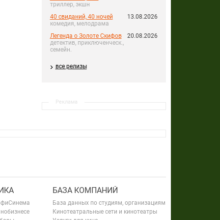
триллер, экшн
40 свиданий, 40 ночей
13.08.2026
комедия, мелодрама
Легенда о Золоте Скифов
20.08.2026
детектив, приключенческ.,
семейн.
все релизы
Реклама
ИКА
БАЗА КОМПАНИЙ
офиСинема
База данных по студиям, организациям
инобизнесе
Кинотеатральные сети и кинотеатры