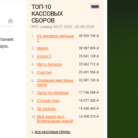
ТОП-10
КАССОВЫХ
СБОРОВ
№31 уикенд 30.07.2026 - 02.08.2026
На деревню дедушке
45 939 740
руб.
пания.
2
ара.
Майкл
38 387 809
руб.
Холоп 3
25 841 128
руб.
Матч Акпарса
23 662 712
руб.
Счастье
23 491 956
руб.
Зловещие мертвецы:
22 081 130
руб.
пекло
Ушла по-чеховски
17 746 088
руб.
Старый орел
16 071 500
руб.
За любовь
15 940 463
руб.
Мой дикий друг.
14 598 274
руб.
Возвращение домой
все кассовые сборы