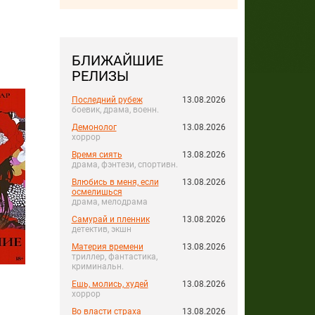
БЛИЖАЙШИЕ
РЕЛИЗЫ
Последний рубеж
13.08.2026
боевик, драма, военн.
Демонолог
13.08.2026
хоррор
Время сиять
13.08.2026
драма, фэнтези, спортивн.
Влюбись в меня, если
13.08.2026
осмелишься
драма, мелодрама
Самурай и пленник
13.08.2026
детектив, экшн
Материя времени
13.08.2026
триллер, фантастика,
криминальн.
Ешь, молись, худей
13.08.2026
хоррор
Во власти страха
13.08.2026