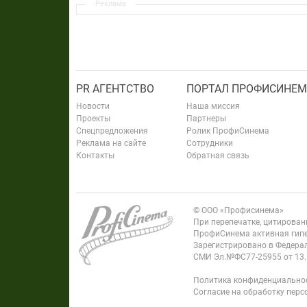
Реклама
PR АГЕНТСТВО
ПОРТАЛ ПРОФИСИНЕМ
Новости
Наша миссия
Проекты
Партнеры
Спецпредложения
Ролик ПрофиСинема
Реклама на сайте
Сотрудники
Контакты
Обратная связь
© ООО «Профисинема»
При перепечатке, цитирова
ПрофиСинема активная гипе
Зарегистрировано в Федерал
СМИ Эл.№ФС77-25955 от 13.
Политика конфиденциально
Согласие на обработку пер