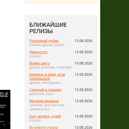
БЛИЖАЙШИЕ
РЕЛИЗЫ
Последний рубеж
13.08.2026
боевик, драма, военн.
Демонолог
13.08.2026
хоррор
Время сиять
13.08.2026
драма, фэнтези, спортивн.
Влюбись в меня, если
13.08.2026
осмелишься
драма, мелодрама
Самурай и пленник
13.08.2026
детектив, экшн
Материя времени
13.08.2026
триллер, фантастика,
криминальн.
Ешь, молись, худей
13.08.2026
хоррор
Во власти страха
13.08.2026