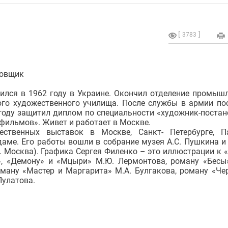
3783
новщик
дился в 1962 году в Украине. Окончил отделение промыш
го художественного училища. После службы в армии по
 году защитил диплом по специальности «художник-поста
фильмов». Живет и работает в Москве.
ественных выставок в Москве, Санкт- Петербурге, П
даме. Его работы вошли в собрание музея А.С. Пушкина и
г. Москва). Графика Сергея Филенко – это иллюстрации к 
, «Демону» и «Мцыри» М.Ю. Лермонтова, роману «Бесы
оману «Мастер и Маргарита» М.А. Булгакова, роману «Че
Пулатова.