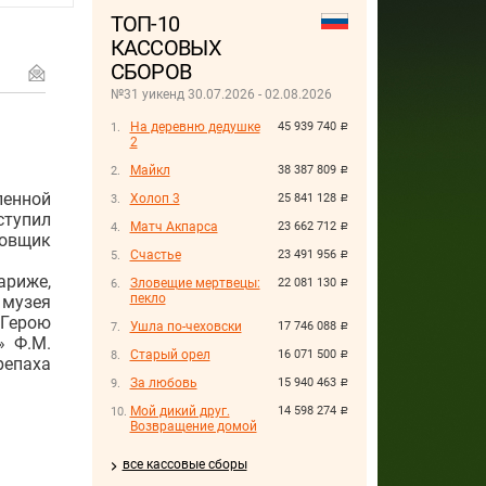
ТОП-10
КАССОВЫХ
СБОРОВ
№31 уикенд 30.07.2026 - 02.08.2026
На деревню дедушке
45 939 740
руб.
2
Майкл
38 387 809
руб.
ленной
Холоп 3
25 841 128
руб.
ступил
Матч Акпарса
23 662 712
руб.
новщик
Счастье
23 491 956
руб.
ариже,
Зловещие мертвецы:
22 081 130
руб.
пекло
 музея
«Герою
Ушла по-чеховски
17 746 088
руб.
» Ф.М.
Старый орел
16 071 500
руб.
репаха
За любовь
15 940 463
руб.
Мой дикий друг.
14 598 274
руб.
Возвращение домой
все кассовые сборы