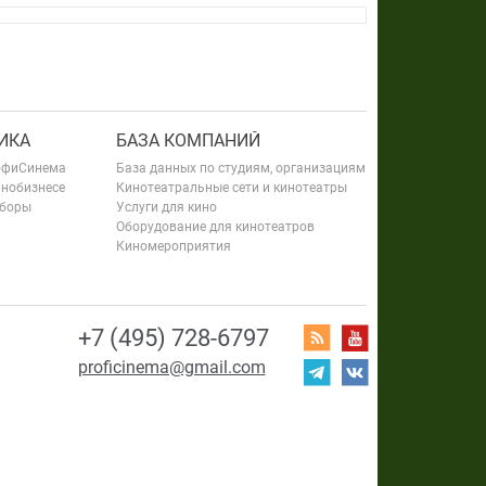
ИКА
БАЗА КОМПАНИЙ
офиСинема
База данных по студиям, организациям
инобизнесе
Кинотеатральные сети и кинотеатры
сборы
Услуги для кино
Оборудование для кинотеатров
Киномероприятия
+7 (495) 728-6797
proficinema@gmail.com