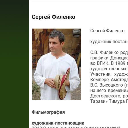
Сергей Филенко
Сергей Филенко
художник-поста
С.В. Филенко ро
графики Донецко
во ВГИК. В 1989
художественных 
Участник худож
Кемпере, Амстер
В.С. Высоцкого (
нашего времени»
Достоевского, р
Тарази» Тимура 
Фильмография
художник-постановщик