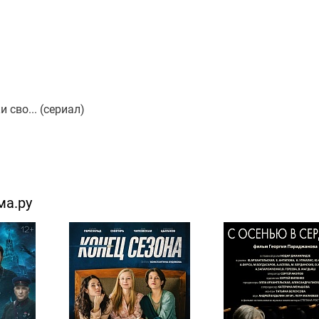
 сво... (сериал)
ма.ру