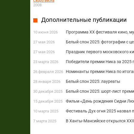
Скоро весна
2008
Дополнительные публикации
Программа XX фестиваля кино, му
10 июня 2026
Белый слон 2025: фотографии с ц
27 мая 2026
Праздник первого московского ки
27 мая 2026
Победители премии Ника за 2025 
23 марта 2026
Номинанты премии Ника по итога
26 февраля 2026
Белый слон 2025: лауреаты
28 января 2026
Белый слон 2025: шорт-лист прем
30 декабря 2025
Фильм «День рождения Сидни Люм
15 декабря 2025
Фестиваль Дух огня 2025 назвал 
10 марта 2025
В Ханты-Мансийске открылся XXII
7 марта 2025