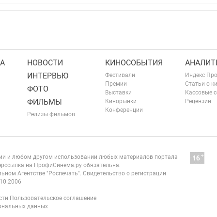
А
НОВОСТИ
КИНОСОБЫТИЯ
АНАЛИТ
ИНТЕРВЬЮ
Фестивали
Индекс Пр
Премии
Статьи о к
ФОТО
Выставки
Кассовые 
ФИЛЬМЫ
Кинорынки
Рецензии
Конференции
Релизы фильмов
нии и любом другом использовании любых материалов портала
рссылка на ПрофиСинема.ру обязательна.
ьном Агентстве "Роспечать". Свидетельство о регистрации
10.2006
сти
Пользовательское соглашение
сональных данных