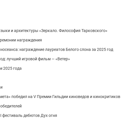
зыки и архитектуры «Зеркало. Философия Тарковского»
еремонии награждения
носеанса: награждение лауреатов Белого слона за 2025 год
год: лучший игровой фильм — «Ветер»
м 2025 года
ии
ета» победил на V Премии Гильдии киноведов и кинокритиков
победителей
I фестиваль дебютов Дух огня