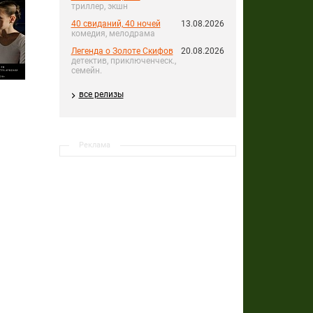
триллер, экшн
40 свиданий, 40 ночей
13.08.2026
комедия, мелодрама
Легенда о Золоте Скифов
20.08.2026
детектив, приключенческ.,
семейн.
все релизы
Реклама