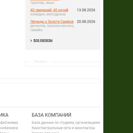
триллер, экшн
40 свиданий, 40 ночей
13.08.2026
комедия, мелодрама
Легенда о Золоте Скифов
20.08.2026
детектив, приключенческ.,
семейн.
все релизы
Реклама
ИКА
БАЗА КОМПАНИЙ
офиСинема
База данных по студиям, организациям
инобизнесе
Кинотеатральные сети и кинотеатры