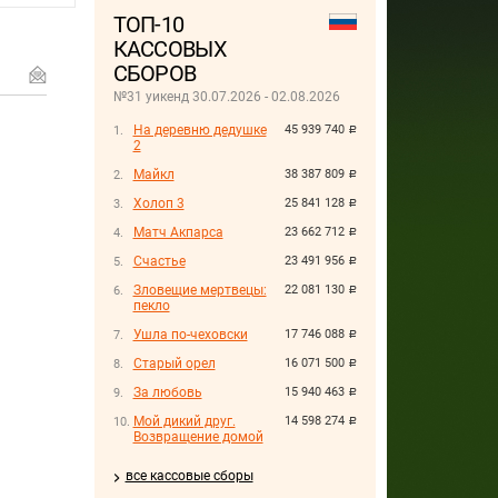
ТОП-10
КАССОВЫХ
СБОРОВ
№31 уикенд 30.07.2026 - 02.08.2026
На деревню дедушке
45 939 740
руб.
2
Майкл
38 387 809
руб.
Холоп 3
25 841 128
руб.
Матч Акпарса
23 662 712
руб.
Счастье
23 491 956
руб.
Зловещие мертвецы:
22 081 130
руб.
пекло
Ушла по-чеховски
17 746 088
руб.
Старый орел
16 071 500
руб.
За любовь
15 940 463
руб.
Мой дикий друг.
14 598 274
руб.
Возвращение домой
все кассовые сборы