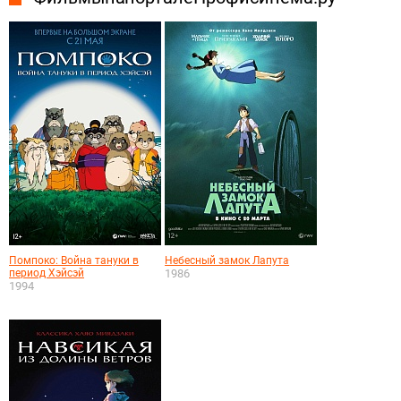
Помпоко: Война тануки в
Небесный замок Лапута
период Хэйсэй
1986
1994