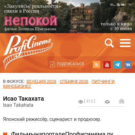
ПОДПИСАТЬСЯ
В ФОКУСЕ:
ВЕНЕЦИЯ 2026
СПБМКФ 2026
ПИТЧИНГИ
КИНОБИЗНЕС
Исао Такахата
813
Isao Takahata
Японский режиссёр, сценарист и продюсер.
Фильмы на портале Профисинема.ру