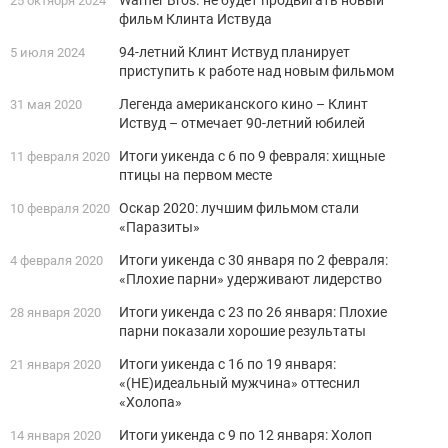
25 октября 2024
фильм Клинта Иствуда
94-летний Клинт Иствуд планирует
5 июля 2024
приступить к работе над новым фильмом
Легенда американского кино – Клинт
31 мая 2020
Иствуд – отмечает 90-летний юбилей
Итоги уикенда с 6 по 9 февраля: хищные
11 февраля 2020
птицы на первом месте
Оскар 2020: лучшим фильмом стали
10 февраля 2020
«Паразиты»
Итоги уикенда с 30 января по 2 февраля:
4 февраля 2020
«Плохие парни» удерживают лидерство
Итоги уикенда с 23 по 26 января: Плохие
28 января 2020
парни показали хорошие результаты
Итоги уикенда с 16 по 19 января:
21 января 2020
«(НЕ)идеальный мужчина» оттеснил
«Холопа»
Итоги уикенда с 9 по 12 января: Холоп
14 января 2020