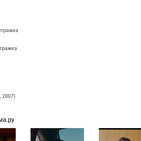
метражка
етражка
 2007)
ма.ру