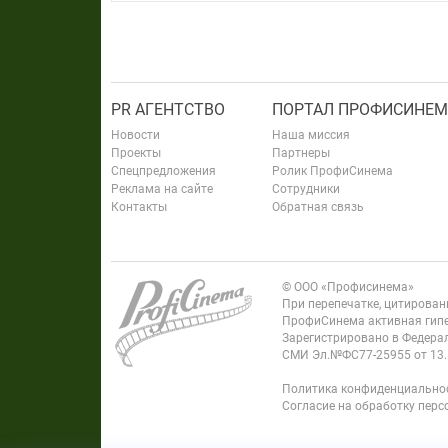
PR АГЕНТСТВО
ПОРТАЛ ПРОФИСИНЕМ
Новости
Наша миссия
Проекты
Партнеры
Спецпредложения
Ролик ПрофиСинема
Реклама на сайте
Сотрудники
Контакты
Обратная связь
© ООО «Профисинема»
При перепечатке, цитирова
ПрофиСинема активная гипе
Зарегистрировано в Федерал
СМИ Эл.№ФС77-25955 от 13.
Политика конфиденциально
Согласие на обработку пер