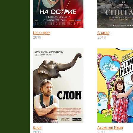
На острие
Спитак
2019
2018
Слон
Атомный Иван
2012
2011