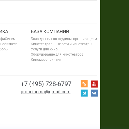
ИКА
БАЗА КОМПАНИЙ
офиСинема
База данных по студиям, организациям
инобизнесе
Кинотеатральные сети и кинотеатры
сборы
Услуги для кино
Оборудование для кинотеатров
Киномероприятия
+7 (495) 728-6797
proficinema@gmail.com