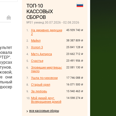
ТОП-10
КАССОВЫХ
СБОРОВ
№31 уикенд 30.07.2026 - 02.08.2026
На деревню дедушке
45 939 740
руб.
2
Майкл
38 387 809
руб.
льтет
Холоп 3
25 841 128
руб.
зовала
Матч Акпарса
23 662 712
руб.
ТЕР".
Счастье
23 491 956
руб.
курсах
тунов.
Зловещие мертвецы:
22 081 130
руб.
пекло
ковой,
те они
Ушла по-чеховски
17 746 088
руб.
ельный
Старый орел
16 071 500
руб.
одюсер
За любовь
15 940 463
руб.
Мой дикий друг.
14 598 274
руб.
Возвращение домой
все кассовые сборы