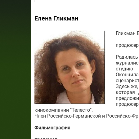
Елена Гликман
Гликман 
продюсер
Родилас
журналис
студию 
Окончила
сценарист
Здесь же,
которая 
предложил
продюсер
кинокомпании "Телесто".
Член Российско-Германской и Российско-Ф
Фильмография