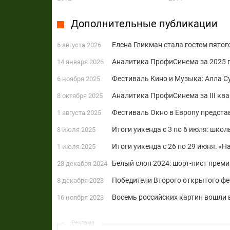
Дополнительные публикации
Елена Гликман стала гостем пятог
6 августа 2026
Аналитика ПрофиСинема за 2025 г
14 января 2026
Фестиваль Кино и Музыка: Алла С
6 ноября 2025
Аналитика ПрофиСинема за III ква
8 октября 2025
Фестиваль Окно в Европу предста
1 августа 2025
Итоги уикенда с 3 по 6 июля: шко
8 июля 2025
Итоги уикенда с 26 по 29 июня: «
1 июля 2025
Белый слон 2024: шорт-лист преми
28 декабря 2024
Победители Второго открытого ф
8 декабря 2023
Восемь российских картин вошли 
16 ноября 2023
Реклама