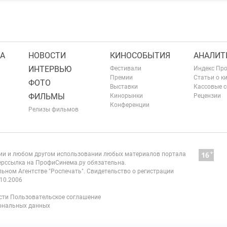
А
НОВОСТИ
КИНОСОБЫТИЯ
АНАЛИТ
ИНТЕРВЬЮ
Фестивали
Индекс Пр
Премии
Статьи о к
ФОТО
Выставки
Кассовые 
ФИЛЬМЫ
Кинорынки
Рецензии
Конференции
Релизы фильмов
нии и любом другом использовании любых материалов портала
рссылка на ПрофиСинема.ру обязательна.
ьном Агентстве "Роспечать". Свидетельство о регистрации
10.2006
сти
Пользовательское соглашение
сональных данных