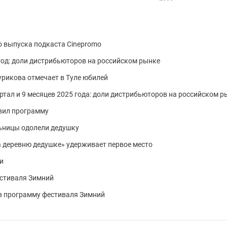
о выпуска подкаста Cinepromo
од: доли дистрибьюторов на российском рынке
урикова отмечает в Туле юбилей
ртал и 9 месяцев 2025 года: доли дистрибьюторов на российском р
вил программу
льницы одолели дедушку
На деревню дедушке» удерживает первое место
и
естиваля Зимний
в программу фестиваля Зимний