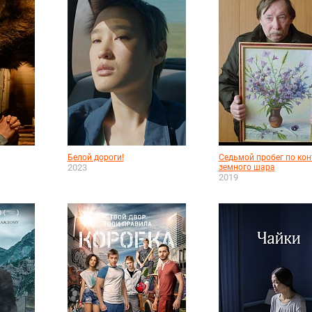
Белой дороги!
Седьмой пробег по кон
2023
земного шара
2019