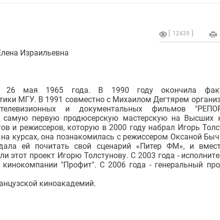
12439
Елена Израильевна
ь 26 мая 1965 года. В 1990 году окончила факу
тики МГУ. В 1991 совместно с Михаилом Дегтярем органи
телевизионных и документальных фильмов "РЕПОР
 самую первую продюсерскую мастерскую на Высших 
ов и режиссеров, которую в 2000 году набрал Игорь Толс
 на курсах, она познакомилась с режиссером Оксаной Быч
дала ей почитать свой сценарий «Питер ФМ», и вмес
и этот проект Игорю Толстунову. С 2003 года - исполнит
 кинокомпании "Профит". С 2006 года - генеральный пр
ранцузской киноакадемий.