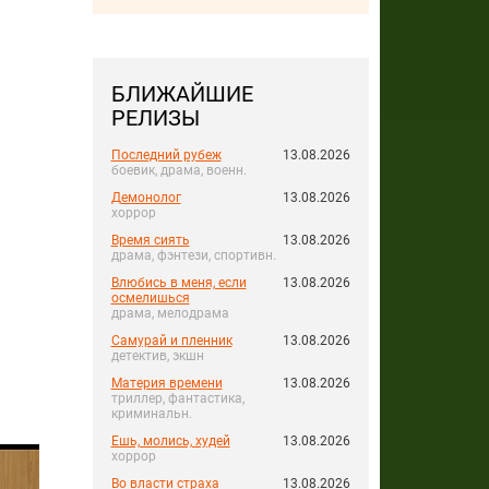
БЛИЖАЙШИЕ
РЕЛИЗЫ
Последний рубеж
13.08.2026
боевик, драма, военн.
Демонолог
13.08.2026
хоррор
Время сиять
13.08.2026
драма, фэнтези, спортивн.
Влюбись в меня, если
13.08.2026
осмелишься
драма, мелодрама
Самурай и пленник
13.08.2026
детектив, экшн
Материя времени
13.08.2026
триллер, фантастика,
криминальн.
Ешь, молись, худей
13.08.2026
хоррор
Во власти страха
13.08.2026