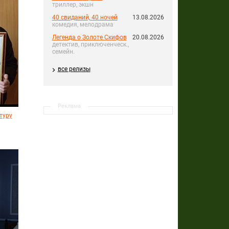
триллер, экшн
40 свиданий, 40 ночей
13.08.2026
комедия, мелодрама
Легенда о Золоте Скифов
20.08.2026
детектив, приключенческ.,
семейн.
все релизы
Реклама
туру