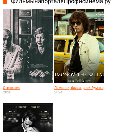
Фильмы на портале Профисинема.ру
Отечество
Лимонов, баллада об Эдичке
2026
2024