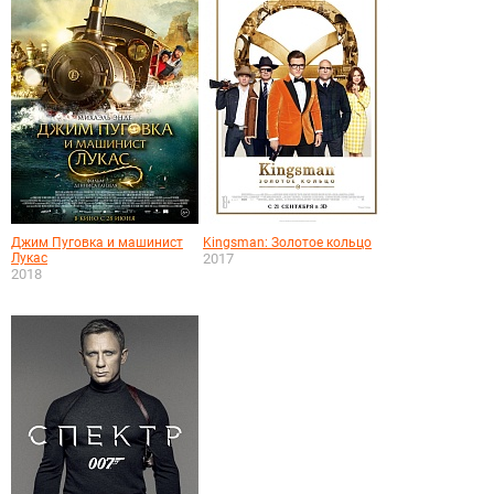
Джим Пуговка и машинист
Kingsman: Золотое кольцо
Лукас
2017
2018