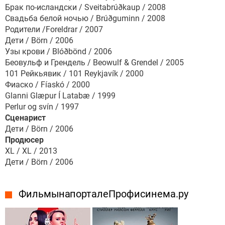
Брак по-исландски / Sveitabrúðkaup / 2008
Свадьба белой ночью / Brúðguminn / 2008
Родители /Foreldrar / 2007
Дети / Börn / 2006
Узы крови / Blóðbönd / 2006
Беовульф и Грендель / Beowulf & Grendel / 2005
101 Рейкьявик / 101 Reykjavík / 2000
Фиаско / Fíaskó / 2000
Glanni Glæpur Í Latabæ / 1999
Perlur og svín / 1997
Сценарист
Дети / Börn / 2006
Продюсер
XL / XL / 2013
Дети / Börn / 2006
Фильмы на портале Профисинема.ру