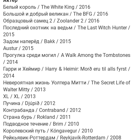
Актёр
Белый король / The White King / 2016
Большой и добрый великан / The BFG / 2016
Образцовый самец 2 / Zoolander 2 / 2016
Последний охотник на ведьм / The Last Witch Hunter /
2015
Задом наперёд / Bakk / 2015
Austur / 2015
Прогулка среди могил / A Walk Among the Tombstones
/ 2014
Гарри и Хеймир / Harry & Heimir: Morð eru til alls fyrst /
2014
Невероятная жизнь Уолтера Митти / The Secret Life of
Walter Mitty / 2013
XL / XL / 2013
Пучина / Djúpið / 2012
Контрабанда / Contraband / 2012
Страна бурь / Rokland / 2011
Подводное течение / Brim / 2010
Королевский путь / Kóngavegur / 2010
Рейкьявик-Роттердам / Reykjavík-Rotterdam / 2008