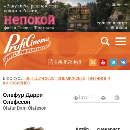
ПОДПИСАТЬСЯ
В ФОКУСЕ:
ВЕНЕЦИЯ 2026
СПБМКФ 2026
ПИТЧИНГИ
КИНОБИЗНЕС
Олафур Дарри
2187
Олафссон
Ólafur Darri Ólafsson
Актёр, сценарист,