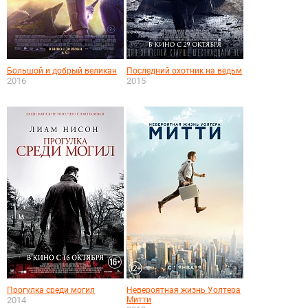
Большой и добрый великан
Последний охотник на ведьм
2016
2015
Прогулка среди могил
Невероятная жизнь Уолтера
2014
Митти