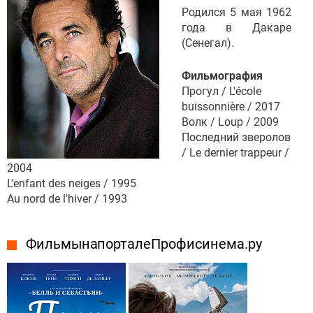
Родился 5 мая 1962
года в Дакаре
(Сенегал).
Фильмография
Прогул / L'école
buissonnière / 2017
Волк / Loup / 2009
Последний зверолов
/ Le dernier trappeur /
2004
L'enfant des neiges / 1995
Au nord de l'hiver / 1993
Фильмы на портале Профисинема.ру