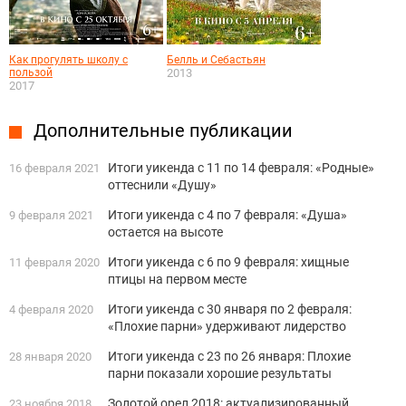
Как прогулять школу с
Белль и Себастьян
пользой
2013
2017
Дополнительные публикации
Итоги уикенда с 11 по 14 февраля: «Родные»
16 февраля 2021
оттеснили «Душу»
Итоги уикенда с 4 по 7 февраля: «Душа»
9 февраля 2021
остается на высоте
Итоги уикенда с 6 по 9 февраля: хищные
11 февраля 2020
птицы на первом месте
Итоги уикенда с 30 января по 2 февраля:
4 февраля 2020
«Плохие парни» удерживают лидерство
Итоги уикенда с 23 по 26 января: Плохие
28 января 2020
парни показали хорошие результаты
Золотой орел 2018: актуализированный
23 ноября 2018