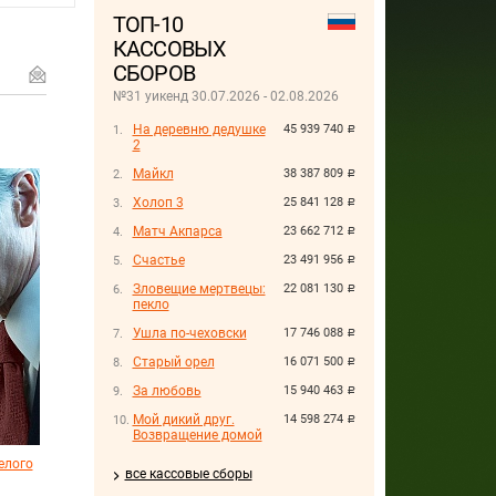
ТОП-10
КАССОВЫХ
СБОРОВ
№31 уикенд 30.07.2026 - 02.08.2026
На деревню дедушке
45 939 740
руб.
2
Майкл
38 387 809
руб.
Холоп 3
25 841 128
руб.
Матч Акпарса
23 662 712
руб.
Счастье
23 491 956
руб.
Зловещие мертвецы:
22 081 130
руб.
пекло
Ушла по-чеховски
17 746 088
руб.
Старый орел
16 071 500
руб.
За любовь
15 940 463
руб.
Мой дикий друг.
14 598 274
руб.
Возвращение домой
елого
все кассовые сборы