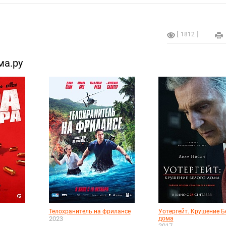
1812
ма.ру
Телохранитель на фрилансе
Уотергейт. Крушение Б
2023
дома
2017