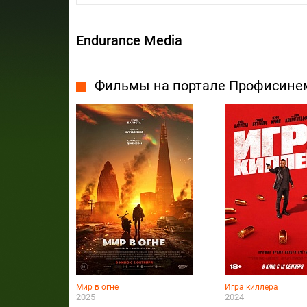
Endurance Media
Фильмы на портале Профисине
Мир в огне
Игра киллера
2025
2024