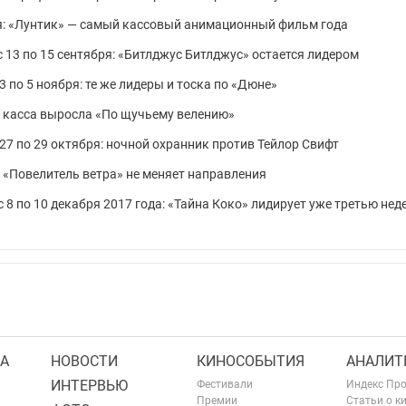
ря: «Лунтик» — самый кассовый анимационный фильм года
 13 по 15 сентября: «Битлджус Битлджус» остается лидером
 по 5 ноября: те же лидеры и тоска по «Дюне»
я: касса выросла «По щучьему велению»
7 по 29 октября: ночной охранник против Тейлор Свифт
: «Повелитель ветра» не меняет направления
 8 по 10 декабря 2017 года: «Тайна Коко» лидирует уже третью нед
А
НОВОСТИ
КИНОСОБЫТИЯ
АНАЛИТ
ИНТЕРВЬЮ
Фестивали
Индекс Пр
Премии
Статьи о к