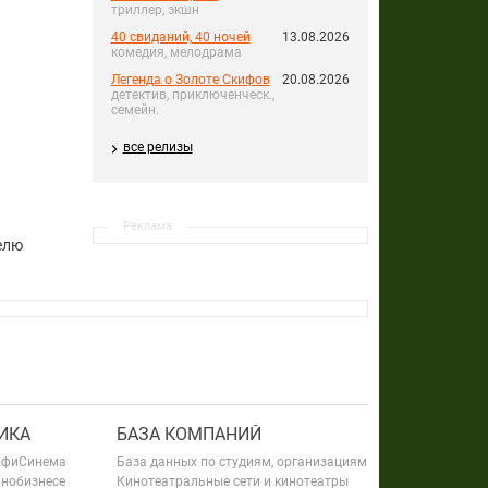
триллер, экшн
40 свиданий, 40 ночей
13.08.2026
комедия, мелодрама
Легенда о Золоте Скифов
20.08.2026
детектив, приключенческ.,
семейн.
все релизы
Реклама
елю
ИКА
БАЗА КОМПАНИЙ
офиСинема
База данных по студиям, организациям
инобизнесе
Кинотеатральные сети и кинотеатры