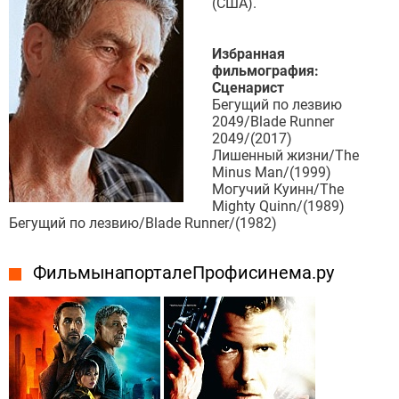
(США).
Избранная
фильмография:
Сценарист
Бегущий по лезвию
2049/Blade Runner
2049/(2017)
Лишенный жизни/The
Minus Man/(1999)
Могучий Куинн/The
Mighty Quinn/(1989)
Бегущий по лезвию/Blade Runner/(1982)
Фильмы на портале Профисинема.ру