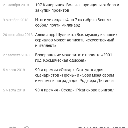
107 Кинорынок: Вольга - принципы отбора и
21 ноября 2018
закупки проектов
Итоги уикенда с 4 по 7 октября: «Веном»
9 октября 2018
собрал почти миллиард
Александр Шульгин: «Всю музыку из наших
26 сентября 2018
сериалов может написать искусственный
интеллект»
Возвращение монолита: в прокате «2001
27 августа 2018
год: Космическая одиссея»
90-я премия «Оскар»: Статуэтки для
5 марта 2018
сценаристов «Прочь» и «Зови меня своим
именем» и награда для Роджера Дикинса
90-я премия «Оскар»: Pixar снова выиграл
5 марта 2018