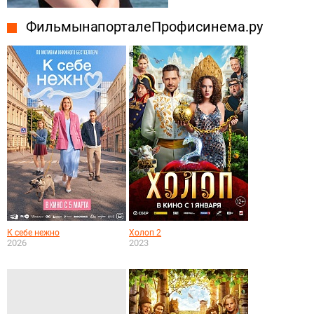
Фильмы на портале Профисинема.ру
К себе нежно
Холоп 2
2026
2023