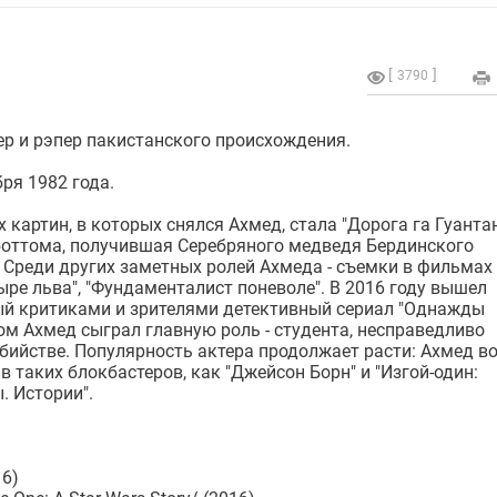
3790
ер и рэпер пакистанского происхождения.
ря 1982 года.
 картин, в которых снялся Ахмед, стала "Дорога га Гуанта
оттома, получившая Серебряного медведя Бердинского
 Среди других заметных ролей Ахмеда - съемки в фильмах
тыре льва", "Фундаменталист поневоле". В 2016 году вышел
й критиками и зрителями детективный сериал "Однажды
ом Ахмед сыграл главную роль - студента, несправедливо
убийстве. Популярность актера продолжает расти: Ахмед в
в таких блокбастеров, как "Джейсон Борн" и "Изгой-один:
. Истории".
16)