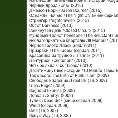
Изгой-один: Звёздные войны. Истории /Rogue 
Чёрный дрозд /Una/ (2016)
Джейсон Борн /Jason Bourne/ (2016)
Однажды ночью /The Night Of/ (мини-сериал
Стрингер /Nightcrawler/ (2013)
Out of Darkness (2013)
Замкнутая цепь /Closed Circuit/ (2013)
Фундаменталист поневоле /The Reluctant Fun
Неблагоприятные кварталы /Ill Manors/ (201
Черное золото /Black Gold/ (2011)
Призраки /The Fades/ (сериал, 2011)
Красавица из трущоб /Trishna/ (2011)
Центурион /Centurion/ (2010)
Четыре льва /Four Lions/ (2010)
Десятиминутные истории /10 Minute Tales/ (
Taqwacore: The Birth of Punk Islam (2009)
Свободное падение /Freefall/ (ТВ, 2009)
Гнев /Rage/ (2009)
Baghdad Express (2008)
Ловкач /Shifty/ (2008)
Тупик /Dead Set/ (мини-сериал, 2008)
Wired (сериал, 2008)
Britz (ТВ, 2007)
Berry's Way (ТВ, 2006)