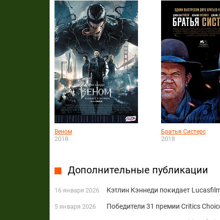
Веном
Братья Систерс
2018
2018
Дополнительные публикации
Кэтлин Кэннеди покидает Lucasfil
16 января 2026
Победители 31 премии Critics Choi
5 января 2026