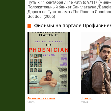
Путь к 11 сентября /The Path to 9/11/ (мини-
Положительный банкет Банглатауна /Banglat
Дорога на Гуантанамо /The Road to Guantana
Got Soul (2005)
Фильмы на портале Профисине
Финикийская схема
Транзит
2025
2024