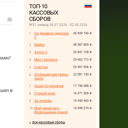
ТОП-10
КАССОВЫХ
СБОРОВ
№31 уикенд 30.07.2026 - 02.08.2026
На деревню дедушке
45 939 740
руб.
2
Майкл
38 387 809
руб.
Холоп 3
25 841 128
руб.
намо"
Матч Акпарса
23 662 712
руб.
Счастье
23 491 956
руб.
Зловещие мертвецы:
22 081 130
руб.
пекло
Ушла по-чеховски
17 746 088
руб.
ошел в
Старый орел
16 071 500
руб.
За любовь
15 940 463
руб.
Мой дикий друг.
14 598 274
руб.
Возвращение домой
все кассовые сборы