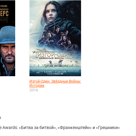
Изгой-Один. Звёздные Войны:
Истории
2016
m
ce Awards: «Битва за битвой», «Франкенштейн» и «Грешники»