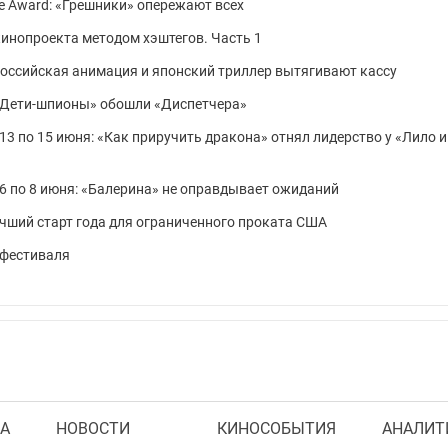
ce Award: «Грешники» опережают всех
кинопроекта методом хэштегов. Часть 1
: российская анимация и японский триллер вытягивают кассу
: «Дети-шпионы» обошли «Диспетчера»
13 по 15 июня: «Как приручить дракона» отнял лидерство у «Лило и
6 по 8 июня: «Балерина» не оправдывает ожиданий
чший старт года для ограниченного проката США
офестиваля
А
НОВОСТИ
КИНОСОБЫТИЯ
АНАЛИТ