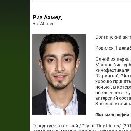
Риз Ахмед
Riz Ahmed
Британский акт
Родился 1 декаб
Одной из первых
Майкла Уинтерб
кинофестиваля.
"Стрингер", "Че
хорошо приняты
ночью", в котор
обвиненного в 
актерский соста
Звёздные войны
Фильмография
Город тусклых огней /City of Tiny Lights/ (20