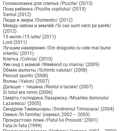
Головоломки для слепых /Puzzle/ (2013)
Поза ребенка /Pozitia copilului/ (2013)
Santul (2012)
Люди и звери /Domestic/ (2012)
Между небом и землёй /Si caii sunt verzi pe pereti/
(2012)
15 июля /15 iulie/ (2011)
Lord (2011)
Лучшие намерения /Din dragoste cu cele mai bune
intentii/ (2011)
Клетка /Colivia/ (2010)
Уик-энд с мамой /Weekend cu mama/ (2009)
Обмен валюты /Schimb valutar/ (2008)
Pescuit sportiv (2008)
Волны /Valuri/ (2007)
Дальше – тишина /Restul e tacere/ (2007)
Si totul era nimic (2006)
Смерть господина Лазареску /Moartea domnului
Lazarescu/ (2005)
Синдром Тимишоары /Sindromul Timisoara/ (2004)
Семья /În familie/ (сериал, 2002 – 2003)
Прокрустово ложе /Patul lui Procust/ (2001)
Fata în fata (1999)