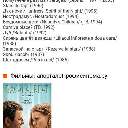
Помутнение разума /Vertiges/ (сериал, 1997 – 2003)
Stare de fapt (1996)
Дух ночи /Huntress: Spirit of the Night/ (1995)
Нострадамус /Nostradamus/ (1994)
Бездомные дети /Nobody's Children/ (ТВ, 1994)
Cum va place? (ТВ, 1992)
Дуб /Balanta/ (1992)
Сирень цветёт дважды /Liliacul înfloreste a doua oara/
(1988)
Запасной, на старт! /Rezerva la start/ (1988)
Якоб /Iacob/ (1987)
Шаг вдвоем /Pas în doi/ (1986)
Фильмы на портале Профисинема.ру