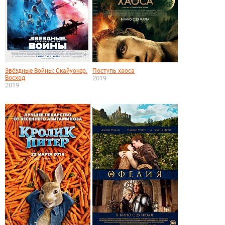
Звёздные Войны: Скайуокер.
Поступь хаоса
Восход
2019
2019