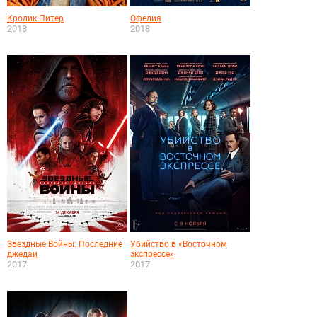
Кролик Питер
Офелия
2018
2018
Звёздные Войны: Последние
Убийство в «Восточном
джедаи
экспрессе»
2017
2017