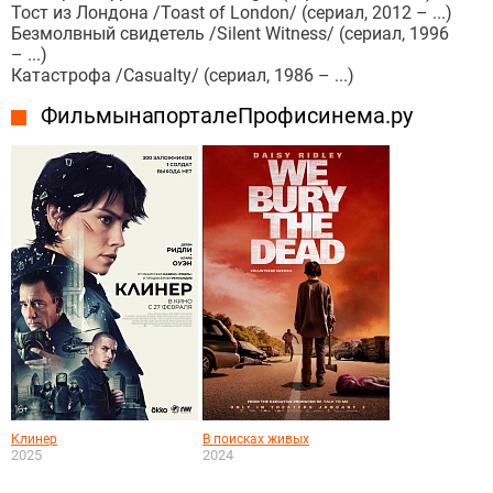
Тост из Лондона /Toast of London/ (сериал, 2012 – ...)
Безмолвный свидетель /Silent Witness/ (сериал, 1996
– ...)
Катастрофа /Casualty/ (сериал, 1986 – ...)
Фильмы на портале Профисинема.ру
Клинер
В поисках живых
2025
2024