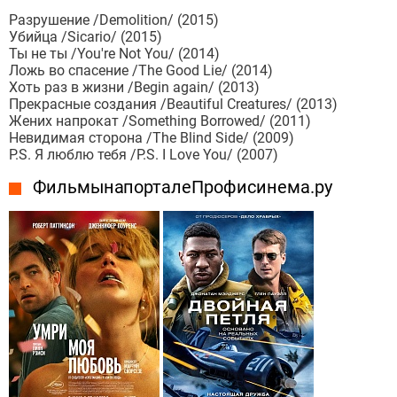
Разрушение /Demolition/ (2015)
Убийца /Sicario/ (2015)
Ты не ты /You're Not You/ (2014)
Ложь во спасение /The Good Lie/ (2014)
Хоть раз в жизни /Begin again/ (2013)
Прекрасные создания /Beautiful Creatures/ (2013)
Жених напрокат /Something Borrowed/ (2011)
Невидимая сторона /The Blind Side/ (2009)
P.S. Я люблю тебя /P.S. I Love You/ (2007)
Фильмы на портале Профисинема.ру