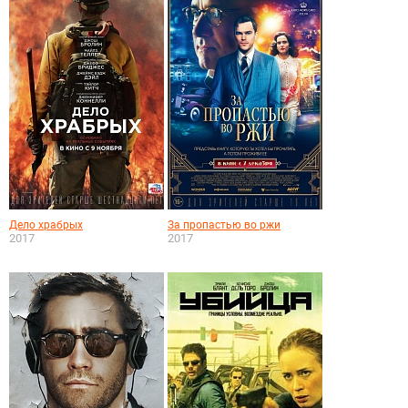
Дело храбрых
За пропастью во ржи
2017
2017