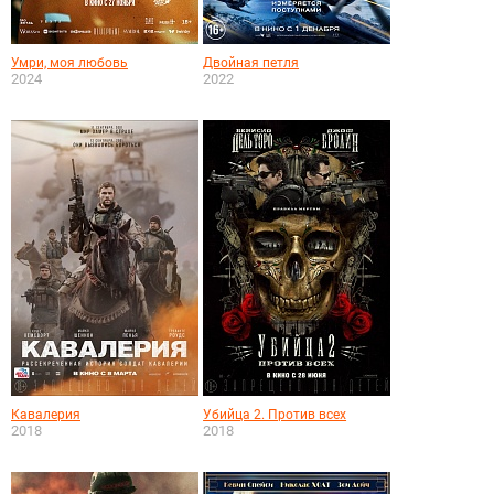
Умри, моя любовь
Двойная петля
2024
2022
Кавалерия
Убийца 2. Против всех
2018
2018