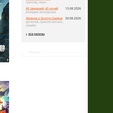
триллер, экшн
40 свиданий, 40 ночей
13.08.2026
комедия, мелодрама
Легенда о Золоте Скифов
20.08.2026
детектив, приключенческ.,
семейн.
все релизы
Реклама