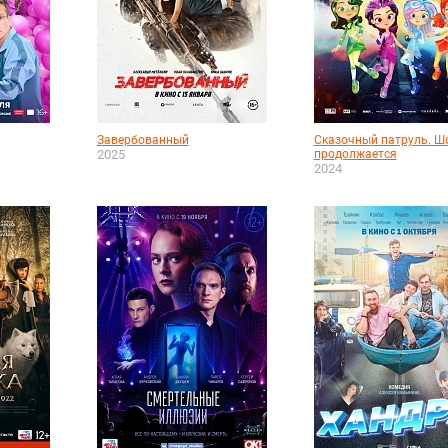
Завербованный
Сказочный патруль. Ш
2025
продолжается
2024