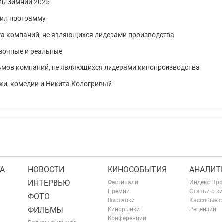
ль Зимний 2025
вил программу
га компаний, не являющихся лидерами производства
зочные и реальные
ьмов компаний, не являющихся лидерами кинопроизводства
ки, комедии и Никита Кологривый
А
НОВОСТИ
КИНОСОБЫТИЯ
АНАЛИТ
ИНТЕРВЬЮ
Фестивали
Индекс Пр
Премии
Статьи о к
ФОТО
Выставки
Кассовые 
ФИЛЬМЫ
Кинорынки
Рецензии
Конференции