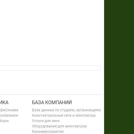
ИКА
БАЗА КОМПАНИЙ
офиСинема
База данных по студиям, организациям
инобизнесе
Кинотеатральные сети и кинотеатры
сборы
Услуги для кино
Оборудование для кинотеатров
Киномероприятия