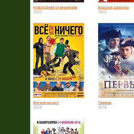
Новогодний ол инклюзив
Красная шапочка
2023
2022
Всё или ничего
Первые
2018
2018