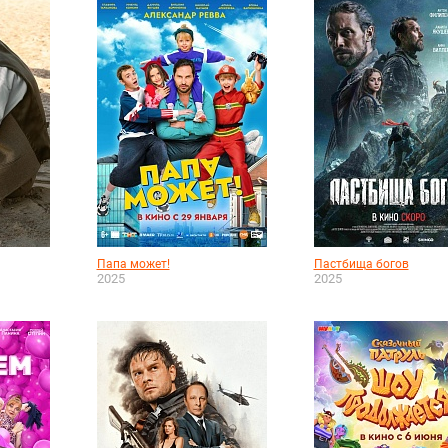
Папа может!
Пастбища богов
2025
2025