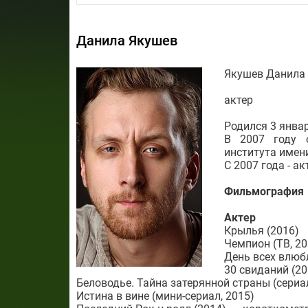
Данила Якушев
Якушев Данила
актер
Родился 3 январ
В 2007 году о
института имен
С 2007 года - а
Фильмография
Актер
Крылья (2016)
Чемпион (ТВ, 20
День всех влюб
30 свиданий (20
Беловодье. Тайна затерянной страны (сериал,
Истина в вине (мини-сериал, 2015)