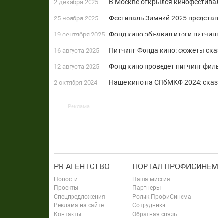
В Москве открылся кинофестива
2 декабря 2025
Фестиваль Зимний 2025 предста
25 ноября 2025
Фонд кино объявил итоги питчин
19 сентября 2025
Питчинг Фонда кино: сюжеты ска
16 августа 2025
Фонд кино проведет питчинг фил
12 августа 2025
Наше кино на СПбМКФ 2024: сказ
2 октября 2024
Реклама
PR АГЕНТСТВО
ПОРТАЛ ПРОФИСИНЕМ
Новости
Наша миссия
Проекты
Партнеры
Спецпредложения
Ролик ПрофиСинема
Реклама на сайте
Сотрудники
Контакты
Обратная связь