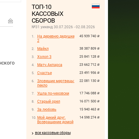
ТОП-10
КАССОВЫХ
СБОРОВ
№31 уикенд 30.07.2026 - 02.08.2026
На деревню дедушке
45 939 740
руб.
2
Майкл
38 387 809
руб.
Холоп 3
25 841 128
руб.
ского
Матч Акпарса
23 662 712
руб.
Счастье
23 491 956
руб.
Зловещие мертвецы:
22 081 130
руб.
пекло
Ушла по-чеховски
17 746 088
руб.
Старый орел
16 071 500
руб.
За любовь
15 940 463
руб.
Мой дикий друг.
14 598 274
руб.
Возвращение домой
все кассовые сборы