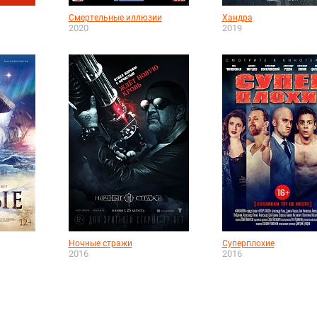
Смертельные иллюзии
Хандра
2020
2019
Ночные стражи
Суперплохие
2016
2016