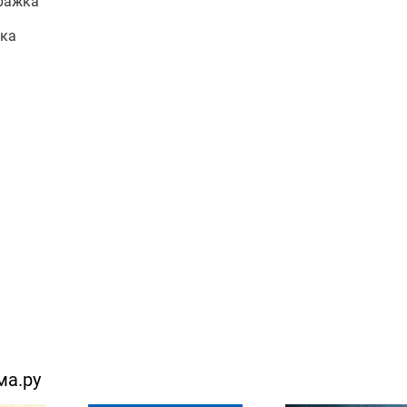
тражка
жка
ма.ру