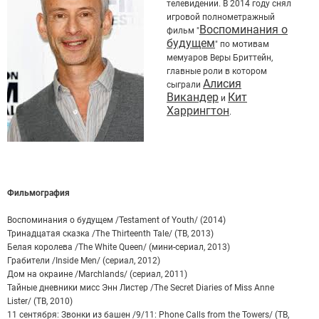
телевидении. В 2014 году снял
игровой полнометражный
Воспоминания о
фильм "
будущем
" по мотивам
мемуаров Веры Бриттейн,
главные роли в котором
Алисия
сыграли
Викандер
Кит
и
Харрингтон
.
Фильмография
Воспоминания о будущем /Testament of Youth/ (2014)
Тринадцатая сказка /The Thirteenth Tale/ (ТВ, 2013)
Белая королева /The White Queen/ (мини-сериал, 2013)
Грабители /Inside Men/ (сериал, 2012)
Дом на окраине /Marchlands/ (сериал, 2011)
Тайные дневники мисс Энн Листер /The Secret Diaries of Miss Anne
Lister/ (ТВ, 2010)
11 сентября: Звонки из башен /9/11: Phone Calls from the Towers/ (ТВ,