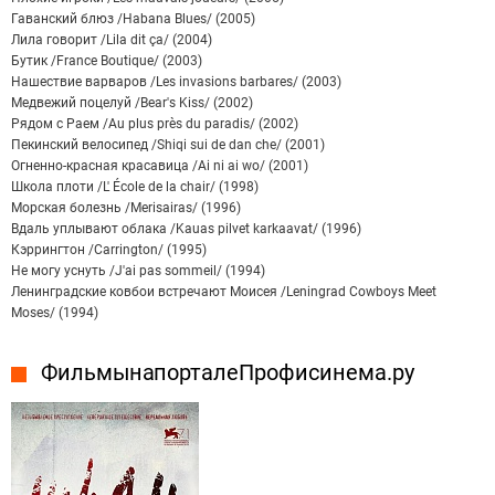
Гаванский блюз /Habana Blues/ (2005)
Лила говорит /Lila dit ça/ (2004)
Бутик /France Boutique/ (2003)
Нашествие варваров /Les invasions barbares/ (2003)
Медвежий поцелуй /Bear's Kiss/ (2002)
Рядом с Раем /Au plus près du paradis/ (2002)
Пекинский велосипед /Shiqi sui de dan che/ (2001)
Огненно-красная красавица /Ai ni ai wo/ (2001)
Школа плоти /L' École de la chair/ (1998)
Морская болезнь /Merisairas/ (1996)
Вдаль уплывают облака /Kauas pilvet karkaavat/ (1996)
Кэррингтон /Carrington/ (1995)
Не могу уснуть /J'ai pas sommeil/ (1994)
Ленинградские ковбои встречают Моисея /Leningrad Cowboys Meet
Moses/ (1994)
Фильмы на портале Профисинема.ру