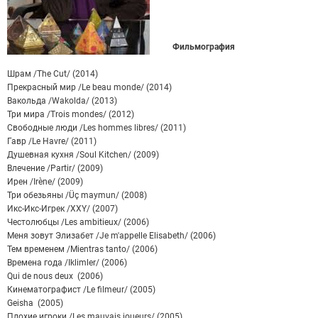
Фильмография
Шрам /The Cut/ (2014)
Прекрасный мир /Le beau monde/ (2014)
Вакольда /Wakolda/ (2013)
Три мира /Trois mondes/ (2012)
Свободные люди /Les hommes libres/ (2011)
Гавр /Le Havre/ (2011)
Душевная кухня /Soul Kitchen/ (2009)
Влечение /Partir/ (2009)
Ирен /Irène/ (2009)
Три обезьяны /Üç maymun/ (2008)
Икс-Икс-Игрек /XXY/ (2007)
Честолюбцы /Les ambitieux/ (2006)
Меня зовут Элизабет /Je m'appelle Elisabeth/ (2006)
Тем временем /Mientras tanto/ (2006)
Времена года /Iklimler/ (2006)
Qui de nous deux (2006)
Кинематографист /Le filmeur/ (2005)
Geisha (2005)
Плохие игроки /Les mauvais joueurs/ (2005)