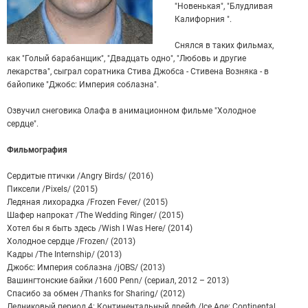
"Новенькая", "Блудливая
Калифорния ".
Снялся в таких фильмах,
как "Голый барабанщик", "Двадцать одно", "Любовь и другие
лекарства", сыграл соратника Стива Джобса - Стивена Возняка - в
байопике "Джобс: Империя соблазна".
Озвучил снеговика Олафа в анимационном фильме "Холодное
сердце".
Фильмография
Сердитые птички /Angry Birds/ (2016)
Пиксели /Pixels/ (2015)
Ледяная лихорадка /Frozen Fever/ (2015)
Шафер напрокат /The Wedding Ringer/ (2015)
Хотел бы я быть здесь /Wish I Was Here/ (2014)
Холодное сердце /Frozen/ (2013)
Кадры /The Internship/ (2013)
Джобс: Империя соблазна /jOBS/ (2013)
Вашингтонские байки /1600 Penn/ (сериал, 2012 – 2013)
Спасибо за обмен /Thanks for Sharing/ (2012)
Ледниковый период 4: Континентальный дрейф /Ice Age: Continental