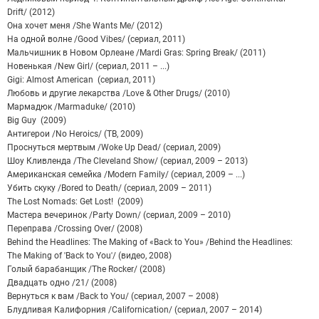
Drift/ (2012)
Она хочет меня /She Wants Me/ (2012)
На одной волне /Good Vibes/ (сериал, 2011)
Мальчишник в Новом Орлеане /Mardi Gras: Spring Break/ (2011)
Новенькая /New Girl/ (сериал, 2011 – ...)
Gigi: Almost American (сериал, 2011)
Любовь и другие лекарства /Love & Other Drugs/ (2010)
Мармадюк /Marmaduke/ (2010)
Big Guy (2009)
Антигерои /No Heroics/ (ТВ, 2009)
Проснуться мертвым /Woke Up Dead/ (сериал, 2009)
Шоу Кливленда /The Cleveland Show/ (сериал, 2009 – 2013)
Американская семейка /Modern Family/ (сериал, 2009 – ...)
Убить скуку /Bored to Death/ (сериал, 2009 – 2011)
The Lost Nomads: Get Lost! (2009)
Мастера вечеринок /Party Down/ (сериал, 2009 – 2010)
Переправа /Crossing Over/ (2008)
Behind the Headlines: The Making of «Back to You» /Behind the Headlines:
The Making of 'Back to You'/ (видео, 2008)
Голый барабанщик /The Rocker/ (2008)
Двадцать одно /21/ (2008)
Вернуться к вам /Back to You/ (сериал, 2007 – 2008)
Блудливая Калифорния /Californication/ (сериал, 2007 – 2014)