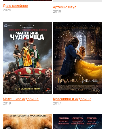
Дело семейное
Артемис Фаул
2025
2019
Маленькие чудовища
Красавица и чудовище
2019
2017