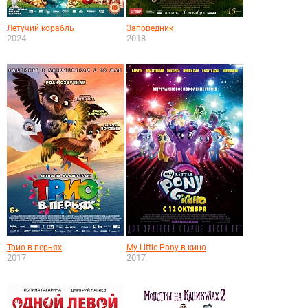
Летучий корабль
Заповедник
2024
2018
Трио в перьях
My Little Pony в кино
2017
2017