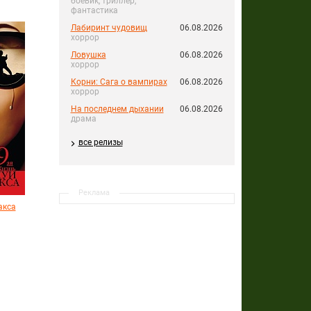
боевик, триллер,
фантастика
Лабиринт чудовищ
06.08.2026
хоррор
Ловушка
06.08.2026
хоррор
Корни: Сага о вампирах
06.08.2026
хоррор
На последнем дыхании
06.08.2026
драма
все релизы
Реклама
акса