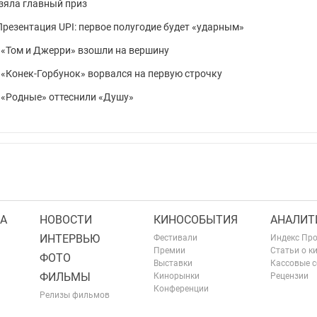
взяла главный приз
Презентация UPI: первое полугодие будет «ударным»
: «Том и Джерри» взошли на вершину
: «Конек-Горбунок» ворвался на первую строчку
: «Родные» оттеснили «Душу»
А
НОВОСТИ
КИНОСОБЫТИЯ
АНАЛИТ
ИНТЕРВЬЮ
Фестивали
Индекс Пр
Премии
Статьи о к
ФОТО
Выставки
Кассовые 
ФИЛЬМЫ
Кинорынки
Рецензии
Конференции
Релизы фильмов