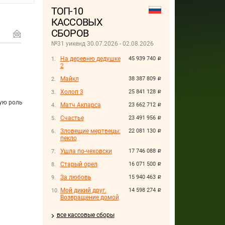
ТОП-10
КАССОВЫХ
СБОРОВ
№31 уикенд 30.07.2026 - 02.08.2026
На деревню дедушке
45 939 740
руб.
2
Майкл
38 387 809
руб.
Холоп 3
25 841 128
руб.
ую роль
Матч Акпарса
23 662 712
руб.
Счастье
23 491 956
руб.
Зловещие мертвецы:
22 081 130
руб.
пекло
Ушла по-чеховски
17 746 088
руб.
Старый орел
16 071 500
руб.
За любовь
15 940 463
руб.
Мой дикий друг.
14 598 274
руб.
Возвращение домой
все кассовые сборы