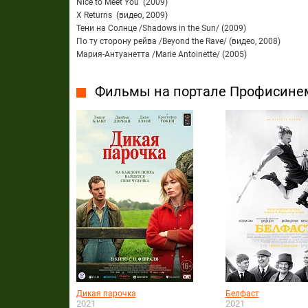
Nice to Meet You (2009)
X Returns (видео, 2009)
Тени на Солнце /Shadows in the Sun/ (2009)
По ту сторону рейва /Beyond the Rave/ (видео, 2008)
Мария-Антуанетта /Marie Antoinette/ (2005)
Фильмы на портале Профисине
Дикая парочка
Белфаст
2021
2021