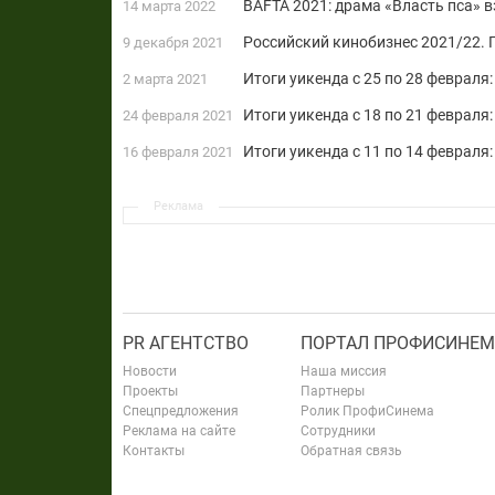
BAFTA 2021: драма «Власть пса» 
14 марта 2022
Российский кинобизнес 2021/22. 
9 декабря 2021
Итоги уикенда с 25 по 28 февраля
2 марта 2021
Итоги уикенда с 18 по 21 февраля
24 февраля 2021
Итоги уикенда с 11 по 14 февраля
16 февраля 2021
Реклама
PR АГЕНТСТВО
ПОРТАЛ ПРОФИСИНЕМ
Новости
Наша миссия
Проекты
Партнеры
Спецпредложения
Ролик ПрофиСинема
Реклама на сайте
Сотрудники
Контакты
Обратная связь