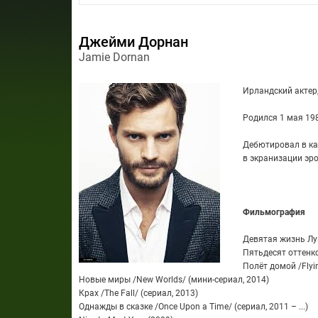
Джейми Дорнан
Jamie Dornan
Ирландский актер,
Родился 1 мая 198
Дебютировал в ка
в экранизации эро
Фильмография
Девятая жизнь Луи 
Пятьдесят оттенков
Полёт домой /Flyi
Новые миры /New Worlds/ (мини-сериал, 2014)
Крах /The Fall/ (сериал, 2013)
Однажды в сказке /Once Upon a Time/ (сериал, 2011 – ...)