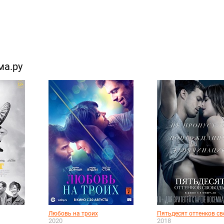
ма.ру
Любовь на троих
Пятьдесят оттенков с
2020
2018