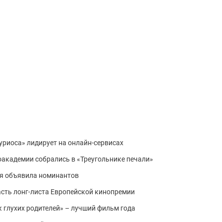
риоса» лидирует на онлайн-сервисах
оакадемии собрались в «Треугольнике печали»
ия объявила номинантов
асть лонг-листа Европейской кинопремии
к глухих родителей» – лучший фильм года