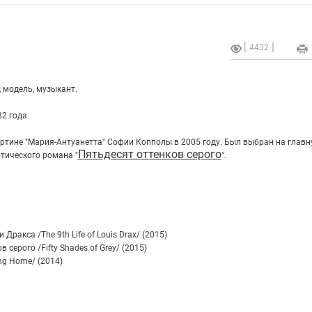
4432
 модель, музыкант.
2 года.
ртине "Мария-Антуанетта" Софии Копполы в 2005 году. Был выбран на главн
Пятьдесят оттенков серого
тического романа "
".
Дракса /The 9th Life of Louis Drax/ (2015)
 серого /Fifty Shades of Grey/ (2015)
ng Home/ (2014)