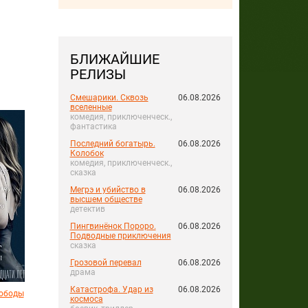
БЛИЖАЙШИЕ
РЕЛИЗЫ
Смешарики. Сквозь
06.08.2026
вселенные
комедия, приключенческ.,
фантастика
Последний богатырь.
06.08.2026
Колобок
комедия, приключенческ.,
сказка
Мегрэ и убийство в
06.08.2026
высшем обществе
детектив
Пингвинёнок Пороро.
06.08.2026
Подводные приключения
сказка
Грозовой перевал
06.08.2026
драма
Катастрофа. Удар из
06.08.2026
вободы
космоса