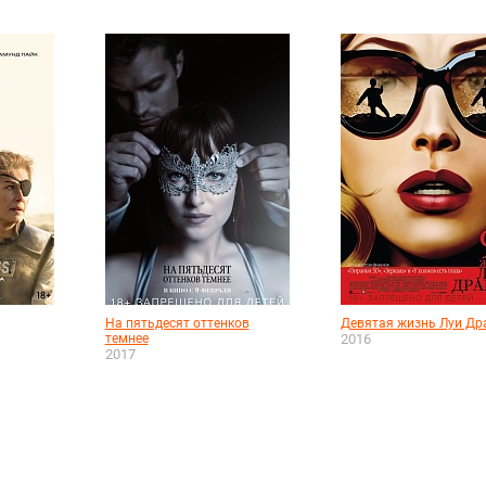
На пятьдесят оттенков
Девятая жизнь Луи Др
темнее
2016
2017