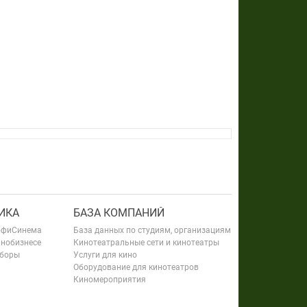
ИКА
БАЗА КОМПАНИЙ
офиСинема
База данных по студиям, организациям
инобизнесе
Кинотеатральные сети и кинотеатры
сборы
Услуги для кино
Оборудование для кинотеатров
Киномероприятия