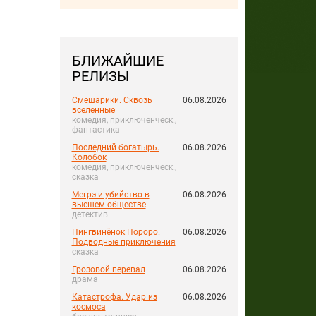
БЛИЖАЙШИЕ
РЕЛИЗЫ
Смешарики. Сквозь
06.08.2026
вселенные
комедия, приключенческ.,
фантастика
Последний богатырь.
06.08.2026
Колобок
комедия, приключенческ.,
сказка
Мегрэ и убийство в
06.08.2026
высшем обществе
детектив
Пингвинёнок Пороро.
06.08.2026
Подводные приключения
сказка
Грозовой перевал
06.08.2026
драма
Катастрофа. Удар из
06.08.2026
космоса