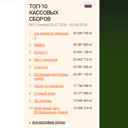
ТОП-10
КАССОВЫХ
СБОРОВ
№31 уикенд 30.07.2026 - 02.08.2026
На деревню дедушке
45 939 740
руб.
2
Майкл
38 387 809
руб.
Холоп 3
25 841 128
руб.
Матч Акпарса
23 662 712
руб.
Счастье
23 491 956
руб.
Зловещие мертвецы:
22 081 130
руб.
пекло
Ушла по-чеховски
17 746 088
руб.
Старый орел
16 071 500
руб.
За любовь
15 940 463
руб.
Мой дикий друг.
14 598 274
руб.
Возвращение домой
все кассовые сборы