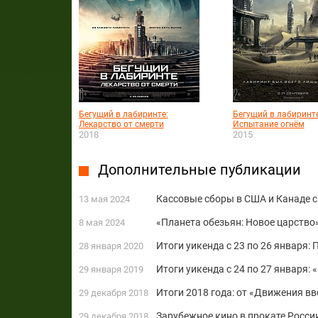
Бегущий в лабиринте:
Бегущий в лабиринте
Лекарство от смерти
Испытание огнём
2018
2015
Дополнительные публикации
Кассовые сборы в США и Канаде с 
13 мая 2024
«Планета обезьян: Новое царство»
8 мая 2024
Итоги уикенда с 23 по 26 января:
28 января 2020
Итоги уикенда с 24 по 27 января:
29 января 2019
Итоги 2018 года: от «Движения в
29 декабря 2018
Зарубежное кино в прокате Росси
29 декабря 2018