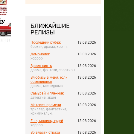
БЛИЖАЙШИЕ
РЕЛИЗЫ
Последний рубеж
13.08.2026
боевик, драма, военн.
Демонолог
13.08.2026
хоррор
Время сиять
13.08.2026
драма, фэнтези, спортивн.
Влюбись в меня, если
13.08.2026
осмелишься
драма, мелодрама
Самурай и пленник
13.08.2026
детектив, экшн
Материя времени
13.08.2026
триллер, фантастика,
криминальн.
Ешь, молись, худей
13.08.2026
хоррор
Во власти страха
13.08.2026