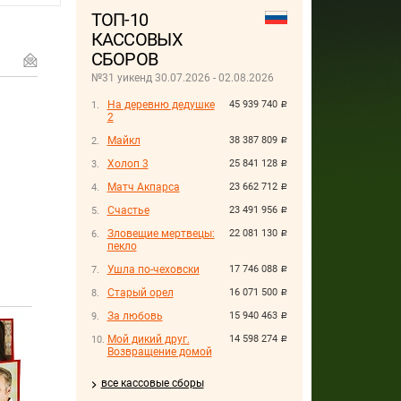
ТОП-10
КАССОВЫХ
СБОРОВ
№31 уикенд 30.07.2026 - 02.08.2026
На деревню дедушке
45 939 740
руб.
2
Майкл
38 387 809
руб.
Холоп 3
25 841 128
руб.
Матч Акпарса
23 662 712
руб.
Счастье
23 491 956
руб.
Зловещие мертвецы:
22 081 130
руб.
пекло
Ушла по-чеховски
17 746 088
руб.
Старый орел
16 071 500
руб.
За любовь
15 940 463
руб.
Мой дикий друг.
14 598 274
руб.
Возвращение домой
все кассовые сборы