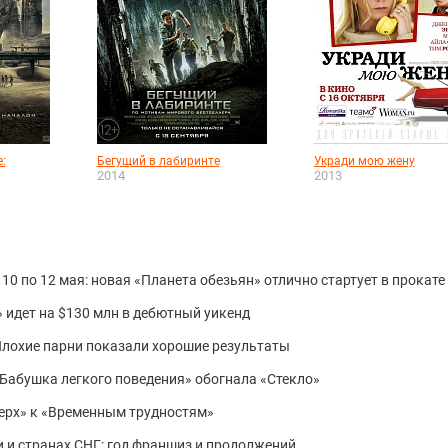
:
Бегущий в лабиринте
Укради мою жену
2014
2013
10 по 12 мая: новая «Планета обезьян» отлично стартует в прокате
 идет на $130 млн в дебютный уикенд
 Плохие парни показали хорошие результаты
 «Бабушка легкого поведения» обогнала «Стекло»
верх» к «Временным трудностям»
и и странах СНГ: год франшиз и продолжений