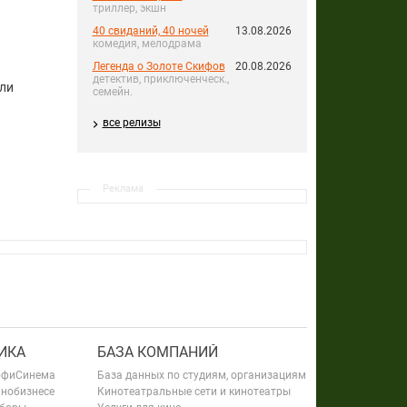
триллер, экшн
40 свиданий, 40 ночей
13.08.2026
комедия, мелодрама
Легенда о Золоте Скифов
20.08.2026
детектив, приключенческ.,
или
семейн.
все релизы
Реклама
ИКА
БАЗА КОМПАНИЙ
офиСинема
База данных по студиям, организациям
инобизнесе
Кинотеатральные сети и кинотеатры