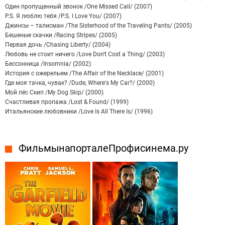
Один пропущенный звонок /One Missed Call/ (2007)
P.S. Я люблю тебя /P.S. I Love You/ (2007)
Джинсы – талисман /The Sisterhood of the Traveling Pants/ (2005)
Бешеные скачки /Racing Stripes/ (2005)
Первая дочь /Chasing Liberty/ (2004)
Любовь не стоит ничего /Love Don't Cost a Thing/ (2003)
Бессонница /Insomnia/ (2002)
История с ожерельем /The Affair of the Necklace/ (2001)
Где моя тачка, чувак? /Dude, Where's My Car?/ (2000)
Мой пёс Скип /My Dog Skip/ (2000)
Счастливая пропажа /Lost & Found/ (1999)
Итальянские любовники /Love Is All There Is/ (1996)
Фильмы на портале Профисинема.ру