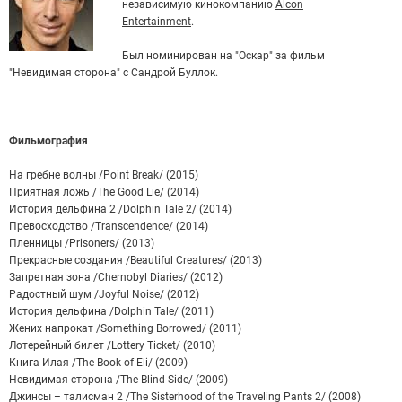
независимую кинокомпанию
Alcon
Entertainment
.
Был номинирован на "Оскар" за фильм
"Невидимая сторона" с Сандрой Буллок.
Фильмография
На гребне волны /Point Break/ (2015)
Приятная ложь /The Good Lie/ (2014)
История дельфина 2 /Dolphin Tale 2/ (2014)
Превосходство /Transcendence/ (2014)
Пленницы /Prisoners/ (2013)
Прекрасные создания /Beautiful Creatures/ (2013)
Запретная зона /Chernobyl Diaries/ (2012)
Радостный шум /Joyful Noise/ (2012)
История дельфина /Dolphin Tale/ (2011)
Жених напрокат /Something Borrowed/ (2011)
Лотерейный билет /Lottery Ticket/ (2010)
Книга Илая /The Book of Eli/ (2009)
Невидимая сторона /The Blind Side/ (2009)
Джинсы – талисман 2 /The Sisterhood of the Traveling Pants 2/ (2008)