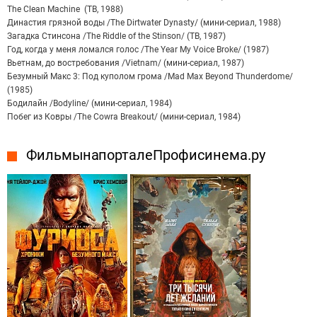
The Clean Machine (ТВ, 1988)
Династия грязной воды /The Dirtwater Dynasty/ (мини-сериал, 1988)
Загадка Стинсона /The Riddle of the Stinson/ (ТВ, 1987)
Год, когда у меня ломался голос /The Year My Voice Broke/ (1987)
Вьетнам, до востребования /Vietnam/ (мини-сериал, 1987)
Безумный Макс 3: Под куполом грома /Mad Max Beyond Thunderdome/
(1985)
Бодилайн /Bodyline/ (мини-сериал, 1984)
Побег из Ковры /The Cowra Breakout/ (мини-сериал, 1984)
Фильмы на портале Профисинема.ру