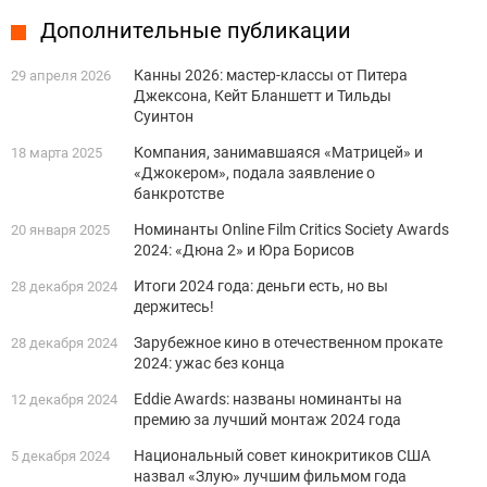
Дополнительные публикации
Канны 2026: мастер-классы от Питера
29 апреля 2026
Джексона, Кейт Бланшетт и Тильды
Суинтон
Компания, занимавшаяся «Матрицей» и
18 марта 2025
«Джокером», подала заявление о
банкротстве
Номинанты Online Film Critics Society Awards
20 января 2025
2024: «Дюна 2» и Юра Борисов
Итоги 2024 года: деньги есть, но вы
28 декабря 2024
держитесь!
Зарубежное кино в отечественном прокате
28 декабря 2024
2024: ужас без конца
Eddie Awards: названы номинанты на
12 декабря 2024
премию за лучший монтаж 2024 года
Национальный совет кинокритиков США
5 декабря 2024
назвал «Злую» лучшим фильмом года