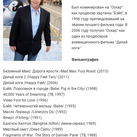
Был номинирован на "Оскар"
как продюсер картины "Бэйб", в
1996 году претендовавшей на
звание лучшего фильма года. В
2006 году получил "Оскар" как
один из продюсеров
анимационного фильма "Делай
ноги."
Фильмография
Безумный Макс: Дорога ярости /Mad Max: Fury Road/ (2015)
Делай ноги 2 /Happy Feet Two/ (2011)
Делай ноги /Happy Feet/ (2006)
Бэйб: Поросенок в городе /Babe: Pig in the City/ (1998)
40,000 Years of Dreaming (ТВ, 1997)
Video Fool for Love (1996)
Бэйб: Четвероногий малыш /Babe/ (1995)
Масло Лоренцо /Lorenzo's Oil/ (1992)
Флирт /Flirting/ (1991)
Бангкок Хилтон /Bangkok Hilton/ (мини-сериал, 1989)
Мертвый омут /Dead Calm/ (1989)
Fragments of War: The Story of Damien Parer (ТВ, 1988)