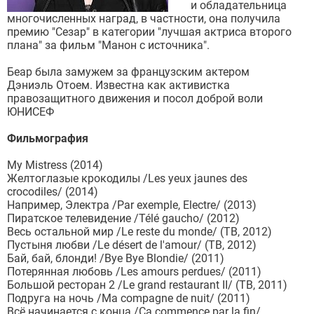
и обладательница
многочисленных наград, в частности, она получила
премию "Сезар" в категории "лучшая актриса второго
плана" за фильм "Манон с источника".
Беар была замужем за французским актером
Дэниэль Отоем. Известна как активистка
правозащитного движения и посол доброй воли
ЮНИСЕФ
Фильмография
My Mistress (2014)
Желтоглазые крокодилы /Les yeux jaunes des
crocodiles/ (2014)
Например, Электра /Par exemple, Electre/ (2013)
Пиратское телевидение /Télé gaucho/ (2012)
Весь остальной мир /Le reste du monde/ (ТВ, 2012)
Пустыня любви /Le désert de l'amour/ (ТВ, 2012)
Бай, бай, блонди! /Bye Bye Blondie/ (2011)
Потерянная любовь /Les amours perdues/ (2011)
Большой ресторан 2 /Le grand restaurant II/ (ТВ, 2011)
Подруга на ночь /Ma compagne de nuit/ (2011)
Всё начинается с конца /Ça commence par la fin/