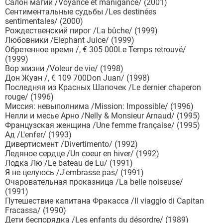
Салон магии /Voyance et manigance/ (2001)
Сентиментальные судьбы /Les destinées
sentimentales/ (2000)
Рождественский пирог /La bûche/ (1999)
Любовники /Elephant Juice/ (1999)
Обретенное время /, € 305 000Le Temps retrouvé/
(1999)
Вор жизни /Voleur de vie/ (1998)
Дон Жуан /, € 109 700Don Juan/ (1998)
Последняя из Красных Шапочек /Le dernier chaperon
rouge/ (1996)
Миссия: невыполнима /Mission: Impossible/ (1996)
Нелли и месье Арно /Nelly & Monsieur Arnaud/ (1995)
Французская женщина /Une femme française/ (1995)
Ад /L'enfer/ (1993)
Дивертисмент /Divertimento/ (1992)
Ледяное сердце /Un coeur en hiver/ (1992)
Лодка Лю /Le bateau de Lu/ (1991)
Я не целуюсь /J'embrasse pas/ (1991)
Очаровательная проказница /La belle noiseuse/
(1991)
Путешествие капитана Фракасса /Il viaggio di Capitan
Fracassa/ (1990)
Дети беспорядка /Les enfants du désordre/ (1989)