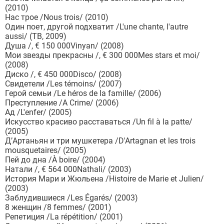
(2010)
Нас трое /Nous trois/ (2010)
Один поет, другой подхватит /L'une chante, l'autre
aussi/ (ТВ, 2009)
Душа /, € 150 000Vinyan/ (2008)
Мои звезды прекрасны /, € 300 000Mes stars et moi/
(2008)
Диско /, € 450 000Disco/ (2008)
Свидетели /Les témoins/ (2007)
Герой семьи /Le héros de la famille/ (2006)
Преступление /A Crime/ (2006)
Ад /L'enfer/ (2005)
Искусство красиво расставаться /Un fil à la patte/
(2005)
Д’Артаньян и три мушкетера /D'Artagnan et les trois
mousquetaires/ (2005)
Пей до дна /À boire/ (2004)
Натали /, € 564 000Nathali/ (2003)
История Мари и Жюльена /Histoire de Marie et Julien/
(2003)
Заблудившиеся /Les Égarés/ (2003)
8 женщин /8 femmes/ (2001)
Репетиция /La répétition/ (2001)