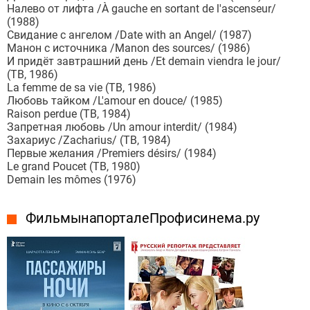
Налево от лифта /À gauche en sortant de l'ascenseur/
(1988)
Свидание с ангелом /Date with an Angel/ (1987)
Манон с источника /Manon des sources/ (1986)
И придёт завтрашний день /Et demain viendra le jour/
(ТВ, 1986)
La femme de sa vie (ТВ, 1986)
Любовь тайком /L'amour en douce/ (1985)
Raison perdue (ТВ, 1984)
Запретная любовь /Un amour interdit/ (1984)
Захариус /Zacharius/ (ТВ, 1984)
Первые желания /Premiers désirs/ (1984)
Le grand Poucet (ТВ, 1980)
Demain les mômes (1976)
Фильмы на портале Профисинема.ру