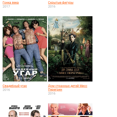
Гонка века
Скрытые фигуры
2017
2016
Свадебный угар
Дом странных детей Мисс
2016
Перегрин
2016