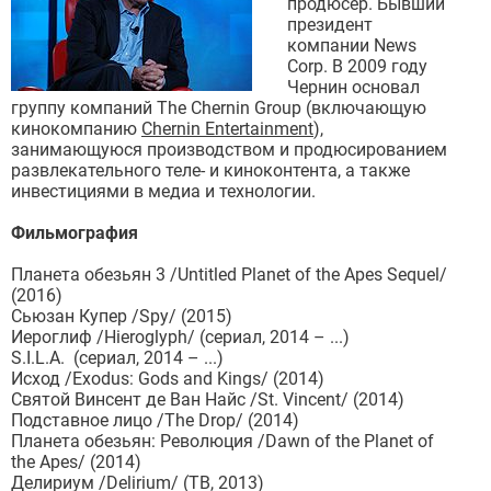
продюсер. Бывший
президент
компании News
Corp. В 2009 году
Чернин основал
группу компаний The Chernin Group (включающую
кинокомпанию
Chernin Entertainment
),
занимающуюся производством и продюсированием
развлекательного теле- и киноконтента, а также
инвестициями в медиа и технологии.
Фильмография
Планета обезьян 3 /Untitled Planet of the Apes Sequel/
(2016)
Сьюзан Купер /Spy/ (2015)
Иероглиф /Hieroglyph/ (сериал, 2014 – ...)
S.I.L.A. (сериал, 2014 – ...)
Исход /Exodus: Gods and Kings/ (2014)
Святой Винсент де Ван Найс /St. Vincent/ (2014)
Подставное лицо /The Drop/ (2014)
Планета обезьян: Революция /Dawn of the Planet of
the Apes/ (2014)
Делириум /Delirium/ (ТВ, 2013)