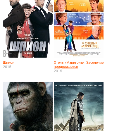
Шпион
Отель «Мэриголд». Заселение
2015
продолжается
2015