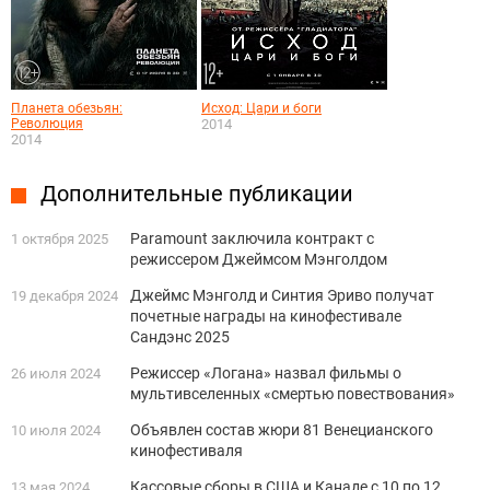
Планета обезьян:
Исход: Цари и боги
Революция
2014
2014
Дополнительные публикации
Paramount заключила контракт с
1 октября 2025
режиссером Джеймсом Мэнголдом
Джеймс Мэнголд и Синтия Эриво получат
19 декабря 2024
почетные награды на кинофестивале
Сандэнс 2025
Режиссер «Логана» назвал фильмы о
26 июля 2024
мультивселенных «смертью повествования»
Объявлен состав жюри 81 Венецианского
10 июля 2024
кинофестиваля
Кассовые сборы в США и Канаде с 10 по 12
13 мая 2024