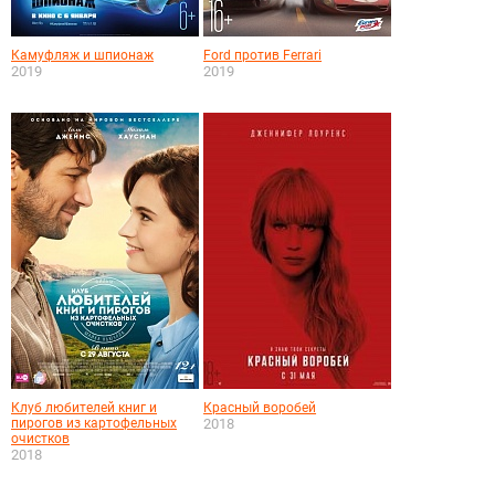
Камуфляж и шпионаж
Ford против Ferrari
2019
2019
Клуб любителей книг и
Красный воробей
пирогов из картофельных
2018
очистков
2018