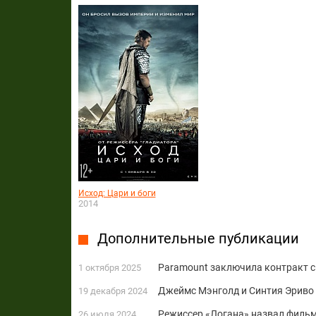
Исход: Цари и боги
2014
Дополнительные публикации
Paramount заключила контракт 
1 октября 2025
Джеймс Мэнголд и Синтия Эриво 
19 декабря 2024
Режиссер «Логана» назвал филь
26 июля 2024