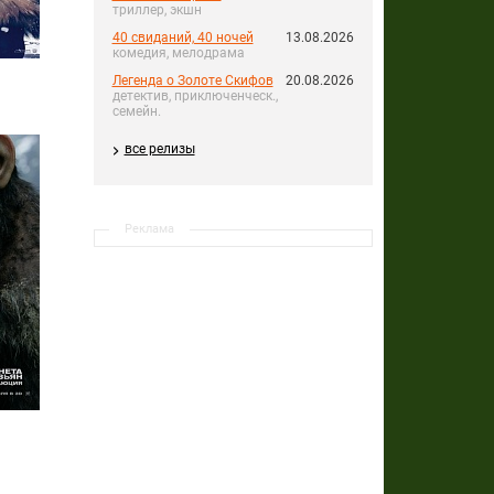
триллер, экшн
40 свиданий, 40 ночей
13.08.2026
комедия, мелодрама
Легенда о Золоте Скифов
20.08.2026
детектив, приключенческ.,
семейн.
все релизы
Реклама