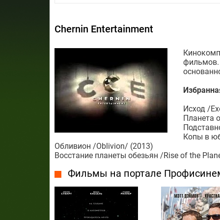
Chernin Entertainment
Кинокомп
фильмов. 
основанн
Избранна
Исход /Ex
Планета о
Подставно
Копы в юб
Обливион /Oblivion/ (2013)
Восстание планеты обезьян /Rise of the Plane
Фильмы на портале Профисине