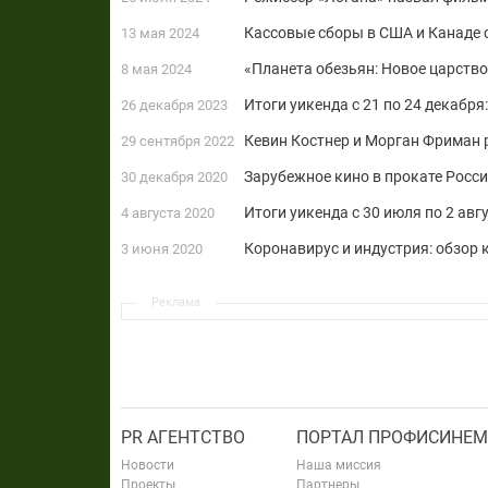
Кассовые сборы в США и Канаде с 
13 мая 2024
«Планета обезьян: Новое царство
8 мая 2024
Итоги уикенда с 21 по 24 декабря
26 декабря 2023
Кевин Костнер и Морган Фриман
29 сентября 2022
Зарубежное кино в прокате Росс
30 декабря 2020
Итоги уикенда с 30 июля по 2 авг
4 августа 2020
Коронавирус и индустрия: обзор
3 июня 2020
Реклама
PR АГЕНТСТВО
ПОРТАЛ ПРОФИСИНЕМ
Новости
Наша миссия
Проекты
Партнеры