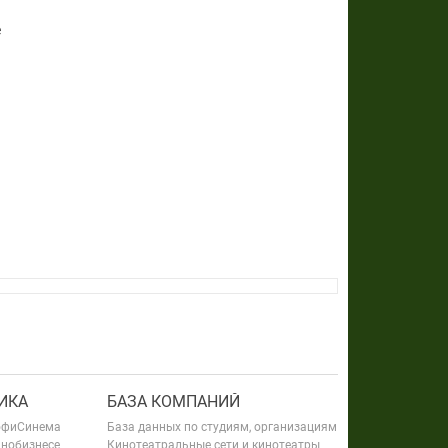
е
ИКА
БАЗА КОМПАНИЙ
офиСинема
База данных по студиям, организациям
инобизнесе
Кинотеатральные сети и кинотеатры