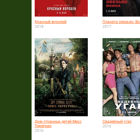
Красный воробей
Планета обезьян: В
2018
2017
Дом странных детей Мисс
Свадебный угар
Перегрин
2016
2016