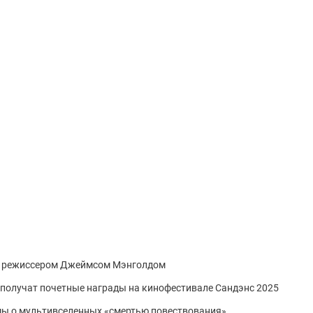
с режиссером Джеймсом Мэнголдом
получат почетные награды на кинофестивале Сандэнс 2025
мы о мультивселенных «смертью повествования»