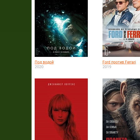
Под водой
Ford против Ferrari
2020
2019