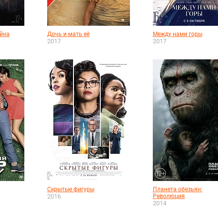
ойна
Дочь и мать её
Между нами горы
2017
2017
Скрытые фигуры
Планета обезьян:
2016
Революция
2014