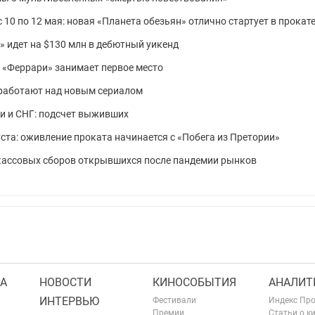
10 по 12 мая: новая «Планета обезьян» отлично стартует в прокат
» идет на $130 млн в дебютный уикенд
: «Феррари» занимает первое место
 работают над новым сериалом
ии и СНГ: подсчет выживших
уста: оживление проката начинается с «Побега из Претории»
 кассовых сборов открывшихся после пандемии рынков
А
НОВОСТИ
КИНОСОБЫТИЯ
АНАЛИТ
ИНТЕРВЬЮ
Фестивали
Индекс Пр
Премии
Статьи о к