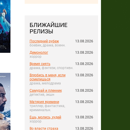
БЛИЖАЙШИЕ
РЕЛИЗЫ
Последний рубеж
13.08.2026
боевик, драма, военн.
Демонолог
13.08.2026
хоррор
Время сиять
13.08.2026
драма, фэнтези, спортивн.
Влюбись в меня, если
13.08.2026
осмелишься
драма, мелодрама
Самурай и пленник
13.08.2026
детектив, экшн
Материя времени
13.08.2026
триллер, фантастика,
криминальн.
Ешь, молись, худей
13.08.2026
хоррор
Во власти страха
13.08.2026