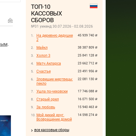
ТОП-10
КАССОВЫХ
СБОРОВ
№31 уикенд 30.07.2026 - 02.08.2026
На деревню дедушке
45 939 740
руб.
2
ным
.
Майкл
38 387 809
руб.
Холоп 3
25 841 128
руб.
Матч Акпарса
23 662 712
руб.
Счастье
23 491 956
руб.
Зловещие мертвецы:
22 081 130
руб.
пекло
Ушла по-чеховски
17 746 088
руб.
Старый орел
16 071 500
руб.
За любовь
15 940 463
руб.
Мой дикий друг.
14 598 274
руб.
Возвращение домой
все кассовые сборы