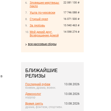
Зловещие мертвецы:
22 081 130
руб.
пекло
Ушла по-чеховски
17 746 088
руб.
Старый орел
16 071 500
руб.
За любовь
15 940 463
руб.
Мой дикий друг.
14 598 274
руб.
Возвращение домой
все кассовые сборы
БЛИЖАЙШИЕ
РЕЛИЗЫ
 в
Последний рубеж
13.08.2026
боевик, драма, военн.
Демонолог
13.08.2026
хоррор
Время сиять
13.08.2026
драма, фэнтези, спортивн.