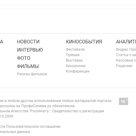
А
НОВОСТИ
КИНОСОБЫТИЯ
АНАЛИТ
ИНТЕРВЬЮ
Фестивали
Индекс Пр
Премии
Статьи о к
ФОТО
Выставки
Кассовые 
ФИЛЬМЫ
Кинорынки
Рецензии
Конференции
Релизы фильмов
нии и любом другом использовании любых материалов портала
рссылка на ПрофиСинема.ру обязательна.
ьном Агентстве "Роспечать". Свидетельство о регистрации
10.2006
сти
Пользовательское соглашение
сональных данных