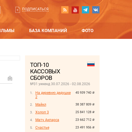
ПОДПИСАТЬСЯ
ИЛЬМЫ
БАЗА КОМПАНИЙ
ФОТО
ТОП-10
КАССОВЫХ
СБОРОВ
№31 уикенд 30.07.2026 - 02.08.2026
На деревню дедушке
45 939 740
руб.
2
Майкл
38 387 809
руб.
Холоп 3
25 841 128
руб.
Матч Акпарса
23 662 712
руб.
Счастье
23 491 956
руб.