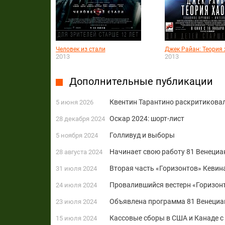
Человек из стали
Джек Райан: Теория 
2013
2013
Дополнительные публикации
Квентин Тарантино раскритикова
5 июня 2026
Оскар 2024: шорт-лист
28 декабря 2024
Голливуд и выборы
5 ноября 2024
Начинает свою работу 81 Венеци
28 августа 2024
Вторая часть «Горизонтов» Кевин
31 июля 2024
Провалившийся вестерн «Горизонт
24 июля 2024
Объявлена программа 81 Венециа
23 июля 2024
Кассовые сборы в США и Канаде с
15 июля 2024