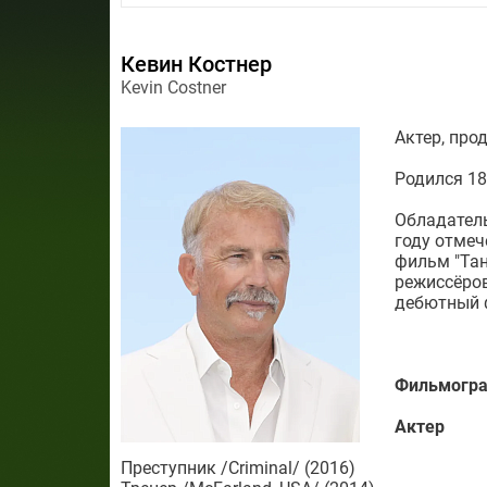
Кевин Костнер
Kevin Costner
Актер, про
Родился 18
Обладатель
году отмеч
фильм "Тан
режиссёров
дебютный ф
Фильмогр
Актер
Преступник /Criminal/ (2016)