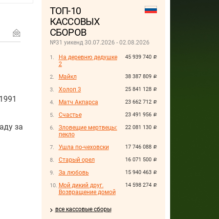
ТОП-10
КАССОВЫХ
СБОРОВ
№31 уикенд 30.07.2026 - 02.08.2026
На деревню дедушке
45 939 740
руб.
2
Майкл
38 387 809
руб.
Холоп 3
25 841 128
руб.
 1991
Матч Акпарса
23 662 712
руб.
Счастье
23 491 956
руб.
аду за
Зловещие мертвецы:
22 081 130
руб.
пекло
Ушла по-чеховски
17 746 088
руб.
Старый орел
16 071 500
руб.
За любовь
15 940 463
руб.
Мой дикий друг.
14 598 274
руб.
Возвращение домой
все кассовые сборы