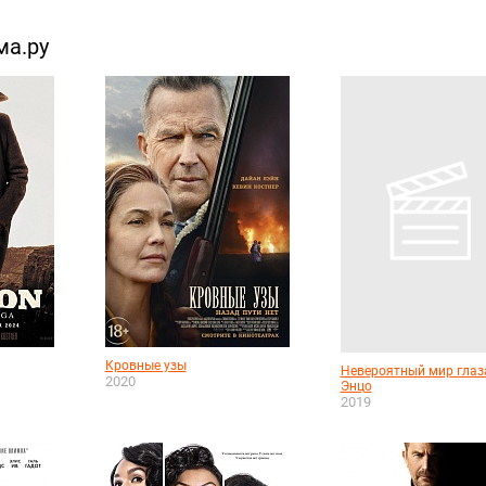
ма.ру
Кровные узы
Невероятный мир гла
2020
Энцо
2019