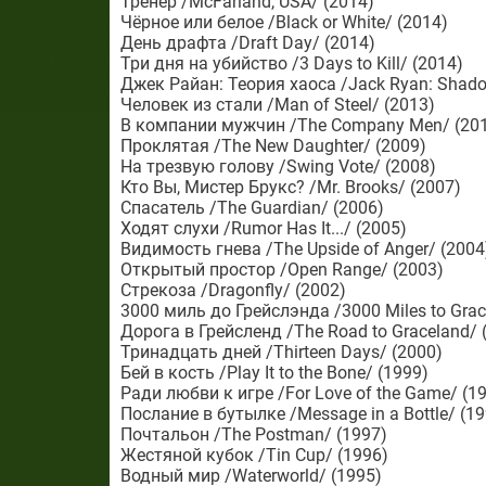
Тренер /McFarland, USA/ (2014)
Чёрное или белое /Black or White/ (2014)
День драфта /Draft Day/ (2014)
Три дня на убийство /3 Days to Kill/ (2014)
Джек Райан: Теория хаоса /Jack Ryan: Shadow
Человек из стали /Man of Steel/ (2013)
В компании мужчин /The Company Men/ (20
Проклятая /The New Daughter/ (2009)
На трезвую голову /Swing Vote/ (2008)
Кто Вы, Мистер Брукс? /Mr. Brooks/ (2007)
Спасатель /The Guardian/ (2006)
Ходят слухи /Rumor Has It.../ (2005)
Видимость гнева /The Upside of Anger/ (2004
Открытый простор /Open Range/ (2003)
Стрекоза /Dragonfly/ (2002)
3000 миль до Грейслэнда /3000 Miles to Grac
Дорога в Грейсленд /The Road to Graceland/ 
Тринадцать дней /Thirteen Days/ (2000)
Бей в кость /Play It to the Bone/ (1999)
Ради любви к игре /For Love of the Game/ (1
Послание в бутылке /Message in a Bottle/ (19
Почтальон /The Postman/ (1997)
Жестяной кубок /Tin Cup/ (1996)
Водный мир /Waterworld/ (1995)