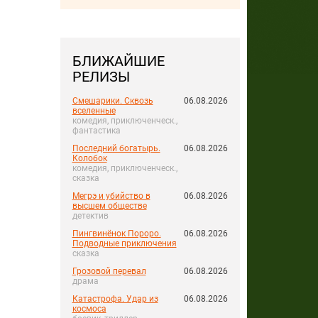
БЛИЖАЙШИЕ
РЕЛИЗЫ
Смешарики. Сквозь
06.08.2026
вселенные
комедия, приключенческ.,
фантастика
Последний богатырь.
06.08.2026
Колобок
комедия, приключенческ.,
сказка
Мегрэ и убийство в
06.08.2026
высшем обществе
детектив
Пингвинёнок Пороро.
06.08.2026
Подводные приключения
сказка
Грозовой перевал
06.08.2026
драма
Катастрофа. Удар из
06.08.2026
космоса