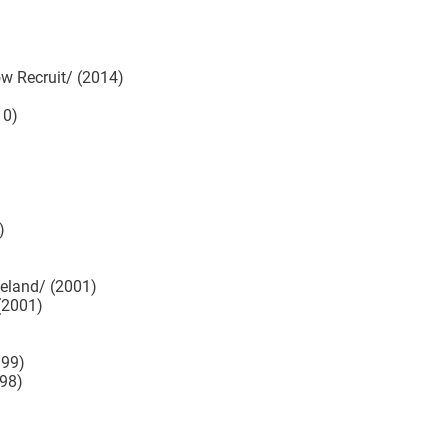
 Recruit/ (2014)
10)
)
eland/ (2001)
(2001)
999)
98)