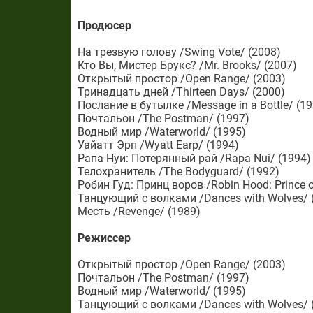
Продюсер
На трезвую голову /Swing Vote/ (2008)
Кто Вы, Мистер Брукс? /Mr. Brooks/ (2007)
Открытый простор /Open Range/ (2003)
Тринадцать дней /Thirteen Days/ (2000)
Послание в бутылке /Message in a Bottle/ (19
Почтальон /The Postman/ (1997)
Водный мир /Waterworld/ (1995)
Уайатт Эрп /Wyatt Earp/ (1994)
Рапа Нуи: Потерянный рай /Rapa Nui/ (1994)
Телохранитель /The Bodyguard/ (1992)
Робин Гуд: Принц воров /Robin Hood: Prince o
Танцующий с волками /Dances with Wolves/ 
Месть /Revenge/ (1989)
Режиссер
Открытый простор /Open Range/ (2003)
Почтальон /The Postman/ (1997)
Водный мир /Waterworld/ (1995)
Танцующий с волками /Dances with Wolves/ 