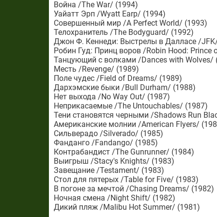
Война /The War/ (1994)
Уайатт Эрп /Wyatt Earp/ (1994)
Совершенный мир /A Perfect World/ (1993)
Телохранитель /The Bodyguard/ (1992)
Джон Ф. Кеннеди: Выстрелы в Далласе /JFK/
Робин Гуд: Принц воров /Robin Hood: Prince o
Танцующий с волками /Dances with Wolves/ 
Месть /Revenge/ (1989)
Поле чудес /Field of Dreams/ (1989)
Дархэмские быки /Bull Durham/ (1988)
Нет выхода /No Way Out/ (1987)
Неприкасаемые /The Untouchables/ (1987)
Тени становятся черными /Shadows Run Blac
Американские молнии /American Flyers/ (198
Сильверадо /Silverado/ (1985)
Фанданго /Fandango/ (1985)
Контрабандист /The Gunrunner/ (1984)
Выигрыш /Stacy's Knights/ (1983)
Завещание /Testament/ (1983)
Стол для пятерых /Table for Five/ (1983)
В погоне за мечтой /Chasing Dreams/ (1982)
Ночная смена /Night Shift/ (1982)
Дикий пляж /Malibu Hot Summer/ (1981)