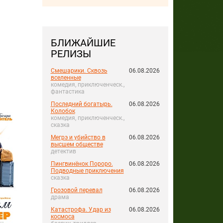
БЛИЖАЙШИЕ
РЕЛИЗЫ
Смешарики. Сквозь
06.08.2026
вселенные
комедия, приключенческ.,
фантастика
Последний богатырь.
06.08.2026
Колобок
комедия, приключенческ.,
сказка
Мегрэ и убийство в
06.08.2026
высшем обществе
детектив
Пингвинёнок Пороро.
06.08.2026
Подводные приключения
сказка
Грозовой перевал
06.08.2026
драма
Катастрофа. Удар из
06.08.2026
космоса