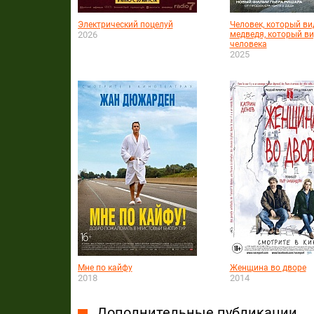
Электрический поцелуй
Человек, который ви
2026
медведя, который в
человека
2025
Мне по кайфу
Женщина во дворе
2018
2014
Дополнительные публикации