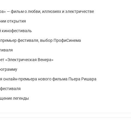
ра» — фильм о любви, иллюзиях и электричестве
нии открытия
й кинофестиваль
 премьер фестиваля, выбор ПрофиСинема
тиваля
ет «Электрическая Венера»
рограмму
ая онлайн-премьера нового фильма Пьера Ришара
офестиваля
ащение легенды