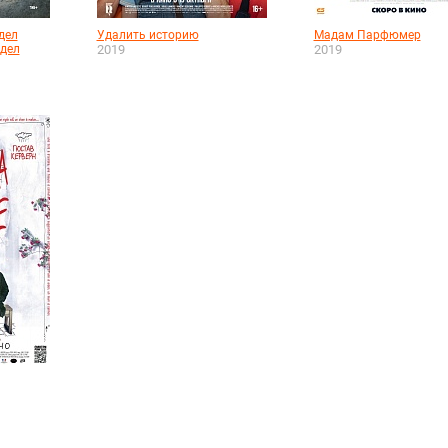
дел
Удалить историю
Мадам Парфюмер
идел
2019
2019