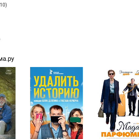
10)
)
ма.ру