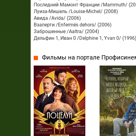
Последний Мамонт Франции /Mammuth/ (20
Луиза-Мишель /Louise-Michel/ (2008)
Авида /Avida/ (2006)
Взаперти /Enfermés dehors/ (2006)
Заброшенные /Aaltra/ (2004)
Дельфин 1, Иван 0 /Delphine 1, Yvan 0/ (1996
Фильмы на портале Профисине