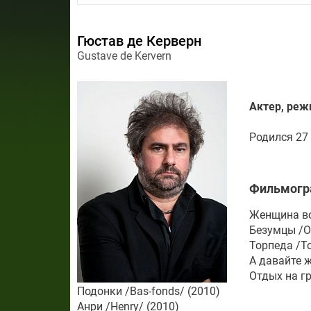
Гюстав де Керверн
Gustave de Kervern
Актер, реж
Родился 27 
Фильмогр
Женщина во 
Безумцы /Ou
Торпеда /To
А давайте жи
Отдых на гр
Подонки /Bas-fonds/ (2010)
Анри /Henry/ (2010)