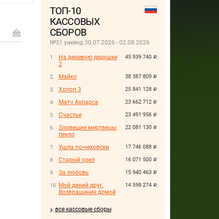
ТОП-10
КАССОВЫХ
СБОРОВ
№31 уикенд 30.07.2026 - 02.08.2026
На деревню дедушке
45 939 740
руб.
2
Майкл
38 387 809
руб.
Холоп 3
25 841 128
руб.
Матч Акпарса
23 662 712
руб.
Счастье
23 491 956
руб.
Зловещие мертвецы:
22 081 130
руб.
пекло
Ушла по-чеховски
17 746 088
руб.
Старый орел
16 071 500
руб.
За любовь
15 940 463
руб.
Мой дикий друг.
14 598 274
руб.
Возвращение домой
все кассовые сборы