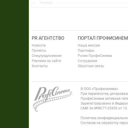
Реклама
PR АГЕНТСТВО
ПОРТАЛ ПРОФИСИНЕМ
Новости
Наша миссия
Проекты
Партнеры
Спецпредложения
Ролик ПрофиСинема
Реклама на сайте
Сотрудники
Контакты
Обратная связь
© ООО «Профисинема»
При перепечатке, цитирова
ПрофиСинема активная гипе
Зарегистрировано в Федерал
СМИ Эл.№ФС77-25955 от 13.
Политика конфиденциально
Согласие на обработку пер