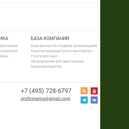
ИКА
БАЗА КОМПАНИЙ
офиСинема
База данных по студиям, организациям
инобизнесе
Кинотеатральные сети и кинотеатры
сборы
Услуги для кино
Оборудование для кинотеатров
Киномероприятия
+7 (495) 728-6797
proficinema@gmail.com