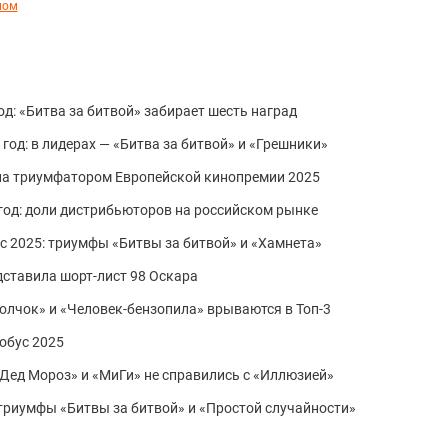
ном
д: «Битва за битвой» забирает шесть наград
од: в лидерах — «Битва за битвой» и «Грешники»
ла триумфатором Европейской кинопремии 2025
год: доли дистрибьюторов на российском рынке
с 2025: триумфы «Битвы за битвой» и «Хамнета»
ставила шорт-лист 98 Оскара
«Волчок» и «Человек-бензопила» врываются в Топ-3
обус 2025
 «Дед Мороз» и «МиГи» не справились с «Иллюзией»
триумфы «Битвы за битвой» и «Простой случайности»