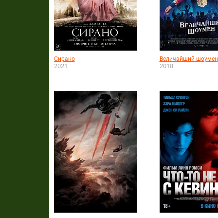
Сирано
Величайший шоумен
2021
2018