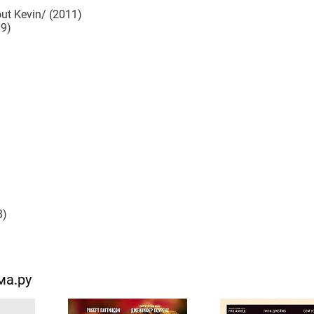
ut Kevin/ (2011)
9)
8)
ма.ру