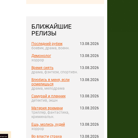
БЛИЖАЙШИЕ
РЕЛИЗЫ
Последний рубеж
13.08.2026
боевик, драма, военн.
Демонолог
13.08.2026
хоррор
Время сиять
13.08.2026
драма, фэнтези, спортивн.
Влюбись в меня, если
13.08.2026
осмелишься
драма, мелодрама
Самурай и пленник
13.08.2026
детектив, экшн
Материя времени
13.08.2026
триллер, фантастика,
криминальн.
Ешь, молись, худей
13.08.2026
хоррор
Во власти страха
13.08.2026