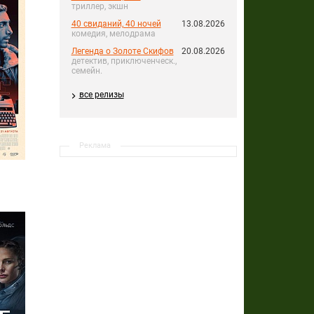
триллер, экшн
40 свиданий, 40 ночей
13.08.2026
комедия, мелодрама
Легенда о Золоте Скифов
20.08.2026
детектив, приключенческ.,
семейн.
все релизы
Реклама