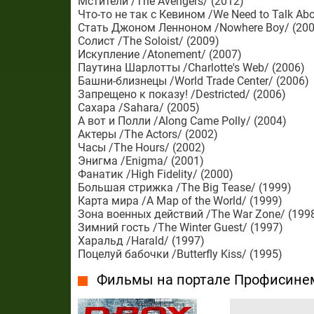
Мстители /The Avengers/ (2012)
Что-то не так с Кевином /We Need to Talk Abo
Стать Джоном Ленноном /Nowhere Boy/ (200
Солист /The Soloist/ (2009)
Искупление /Atonement/ (2007)
Паутина Шарлотты /Charlotte's Web/ (2006)
Башни-близнецы /World Trade Center/ (2006)
Запрещено к показу! /Destricted/ (2006)
Сахара /Sahara/ (2005)
А вот и Полли /Along Came Polly/ (2004)
Актеры /The Actors/ (2002)
Часы /The Hours/ (2002)
Энигма /Enigma/ (2001)
Фанатик /High Fidelity/ (2000)
Большая стрижка /The Big Tease/ (1999)
Карта мира /A Map of the World/ (1999)
Зона военных действий /The War Zone/ (199
Зимний гость /The Winter Guest/ (1997)
Харальд /Harald/ (1997)
Поцелуй бабочки /Butterfly Kiss/ (1995)
Фильмы на портале Профисине