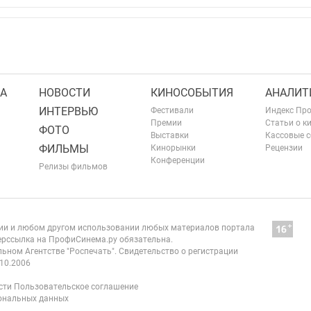
А
НОВОСТИ
КИНОСОБЫТИЯ
АНАЛИТ
ИНТЕРВЬЮ
Фестивали
Индекс Пр
Премии
Статьи о к
ФОТО
Выставки
Кассовые 
ФИЛЬМЫ
Кинорынки
Рецензии
Конференции
Релизы фильмов
нии и любом другом использовании любых материалов портала
рссылка на ПрофиСинема.ру обязательна.
ьном Агентстве "Роспечать". Свидетельство о регистрации
10.2006
сти
Пользовательское соглашение
сональных данных