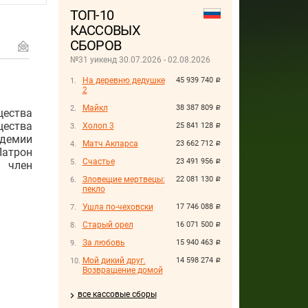
ТОП-10
КАССОВЫХ
СБОРОВ
№31 уикенд 30.07.2026 - 02.08.2026
На деревню дедушке
45 939 740
руб.
2
Майкл
38 387 809
руб.
щества
ества
Холоп 3
25 841 128
руб.
демии
Матч Акпарса
23 662 712
руб.
атрон
Счастье
23 491 956
руб.
 член
Зловещие мертвецы:
22 081 130
руб.
пекло
Ушла по-чеховски
17 746 088
руб.
Старый орел
16 071 500
руб.
За любовь
15 940 463
руб.
Мой дикий друг.
14 598 274
руб.
Возвращение домой
все кассовые сборы