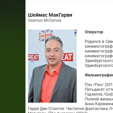
Шеймас МакГарви
Seamus McGarvey
Оператор
Родился в Сев
кинематогра
кинематогра
кинематогра
Эдинбургск
Эдинбургского
Фильмографи
Пэн /Pan/ (201
Пятьдесят отте
Годзилла /Godz
Полной жизнью 
Анна Каренина 
Гарри Дин Стэнтон: Частично фантастика /Harr