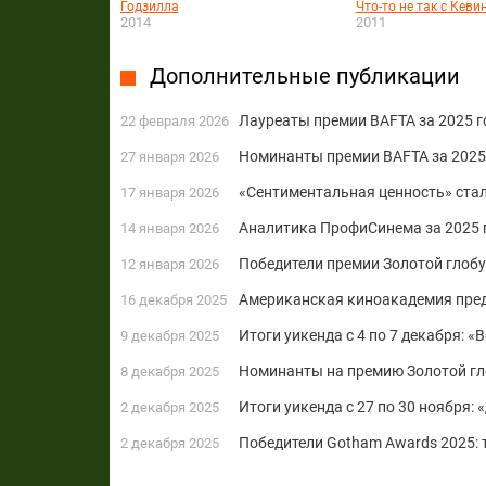
Годзилла
Что-то не так с Кеви
2014
2011
Дополнительные публикации
Лауреаты премии BAFTA за 2025 го
22 февраля 2026
Номинанты премии BAFTA за 2025 г
27 января 2026
«Сентиментальная ценность» ста
17 января 2026
Аналитика ПрофиСинема за 2025 
14 января 2026
Победители премии Золотой глобу
12 января 2026
Американская киноакадемия пред
16 декабря 2025
Итоги уикенда с 4 по 7 декабря: 
9 декабря 2025
Номинанты на премию Золотой гл
8 декабря 2025
Итоги уикенда с 27 по 30 ноября:
2 декабря 2025
Победители Gotham Awards 2025: 
2 декабря 2025