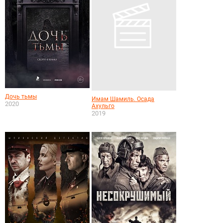
Дочь тьмы
Имам Шамиль. Осада
2020
Ахульго
2019