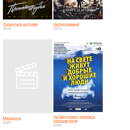
Прощаться не будем
Несокрушимый
2018
2018
На свете живут добрые и
Миннесота
хорошие люди
2009
2009