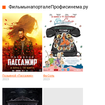
Фильмы на портале Профисинема.ру
Позывной «Пассажир»
Фа-Соль
2023
2023