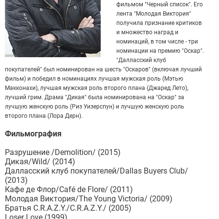
фильмом "Черный список". Его
лента "Молодая Виктория"
получила признание критиков
и множество наград и
номинаций, в том числе - три
номинации на премию "Оскар".
"Далласский клуб
покупателей" был номинирован на шесть "Оскаров" (включая лучший
фильм) и победил в номинациях лучшая мужская роль (Мэтью
Макконахи), лучшая мужская роль второго плана (Джаред Лето),
лучший грим. Драма "Дикая" была номинирована на "Оскар" за
лучшую женскую роль (Риз Уизерспун) и лучшую женскую роль
второго плана (Лора Дерн).
Фильмография
Разрушение /Demolition/ (2015)
Дикая/Wild/ (2014)
Далласский клуб покупателей/Dallas Buyers Club/
(2013)
Кафе де Флор/Café de Flore/ (2011)
Молодая Виктория/The Young Victoria/ (2009)
Братья C.R.A.Z.Y./C.R.A.Z.Y./ (2005)
Loser Love (1999)