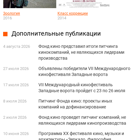
Зоология
Класс коррекции
2016
2014
Дополнительные публикации
Фонд кино представил итоги питчинга
4 августа 2026
кинокомпаний, не являющихся лидерами
производства
Объявлены победители VII Международного
27 июля 2026
кинофестиваля Западные ворота
VII Международный кинофестиваль
17 июля 2026
Западные ворота пройдет с 23 по 26 июля
Питчинг Фонда кино: проекты иных
8 июля 2026
компаний на дофинансирование
Фонд кино проведет питчинг компаний, не
2 июля 2026
являющихся лидерами кинопроизводства
Программа XX фестиваля кино, музыки и
10 июня 2026
архитектуры «Зеркало. Философия