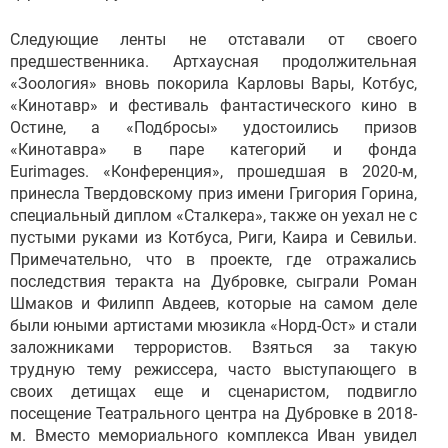
Следующие ленты не отставали от своего
предшественника. Артхаусная продолжительная
«Зоология» вновь покорила Карловы Вары, Котбус,
«Кинотавр» и фестиваль фантастического кино в
Остине, а «Подбросы» удостоились призов
«Кинотавра» в паре категорий и фонда
Eurimages. «Конференция», прошедшая в 2020-м,
принесла Твердовскому приз имени Григория Горина,
специальный диплом «Сталкера», также он уехал не с
пустыми руками из Котбуса, Риги, Каира и Севильи.
Примечательно, что в проекте, где отражались
последствия теракта на Дубровке, сыграли Роман
Шмаков и Филипп Авдеев, которые на самом деле
были юными артистами мюзикла «Норд-Ост» и стали
заложниками террористов. Взяться за такую
трудную тему режиссера, часто выступающего в
своих детищах еще и сценаристом, подвигло
посещение Театрального центра на Дубровке в 2018-
м. Вместо мемориального комплекса Иван увидел