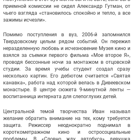
приемной комиссии не сидел Александр Гутман, от
чьего взгляда «становилось спокойно и тепло, а все
зажимы исчезли».
Помимо поступления в вуз, 2006-й запомнился
Твердовскому целым рядом событий. Он пережил
неразделенную любовь и исчезновение Музея кино и
взялся за съемки первого фильма «Мое второе Я»,
проводя бессонные ночи за монтажом в отцовской
студии. За время учебы студент создал сразу
несколько картин. Его дебютом считается «Святая
канавка», работа над которой велась в Дивеевском
монастыре. В центре сюжета 9-минутной ленты —
воспитанница интерната для слепоглухих детей.
Центральной темой творчества Иван называл
желание обратить внимание на тех, кому требуется
защита. Режиссер неоднократно поднимал в
короткометражном кино и остросоциальные
проблемы. В «Словно жду автобуса» девушка