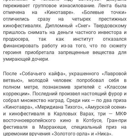
переживает групповое изнасилование. Лента была
отмечена на «Кинотавре». «Болевые точки»
отличились сразу на четырех престижных
кинофестивалях. Дипломный «Снег» Твердовскому
пришлось снимать на деньги частного инвестора и
продюсера, так как институт отказался
финансировать работу из-за того, что по сюжету
героиня приобретала запрещенные вещества для
умирающей дочери.
После «Собачьего кайфа», украшенного «Лавровой
ветвью», молодой человек попробовал себя в
полном метре, познакомив зрителей с «Классом
коррекции». Последний произвел настоящий фурор и
собрал множество наград. Среди них — по два приза
«Кинотавра», «Меридиана Тихого», «Амурской осени»
и кинофестиваля в Карловых Варах, три — МКФ
восточноевропейского кино в Котбусе, Гран-при
фестиваля в Марракеше, специальный приз на
церемонии вручения «Золотого орла» и «Ника».