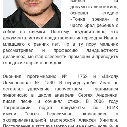
взялся за
документальное кино,
основал студию
«Точка зрения» и
часто брал ребенка с
собой на съемки. Поэтому неудивительно, что
документалистика представляла интерес для Ивана-
младшего с ранних лет. Но в ту пору мальчик
рассматривал и профессию ландшафтного
дизайнера, мечтая озеленять промзоны и приводить
городские парки в порядок.
Окончил прогимназию № 1752 и «Школу
Ломоносова» № 1530. В период учебы Иван не
оставлял увлечение творчеством — занимался
живописью в школе акварели Сергея Андрияки,
писал песни и сочинял стихи. В 2006 году
Твердовский подал документы во ВГИК
имени Сергея Герасимова, оказавшись в
экспериментальной мастерской Алексея Учителя.
Поступления в этот вуз могло бы и не быть, если бы в