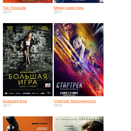
Тор: Рагнарёк
Между нами горы
2017
2017
Большая игра
Стартрек: Бесконечность
2017
2016