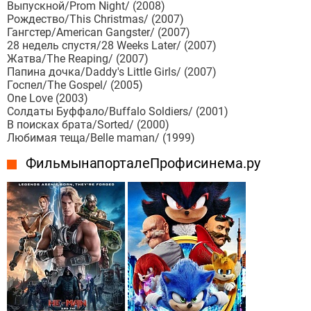
Выпускной/Prom Night/ (2008)
Рождество/This Christmas/ (2007)
Гангстер/American Gangster/ (2007)
28 недель спустя/28 Weeks Later/ (2007)
Жатва/The Reaping/ (2007)
Папина дочка/Daddy's Little Girls/ (2007)
Госпел/The Gospel/ (2005)
One Love (2003)
Солдаты Буффало/Buffalo Soldiers/ (2001)
В поисках брата/Sorted/ (2000)
Любимая теща/Belle maman/ (1999)
Фильмы на портале Профисинема.ру