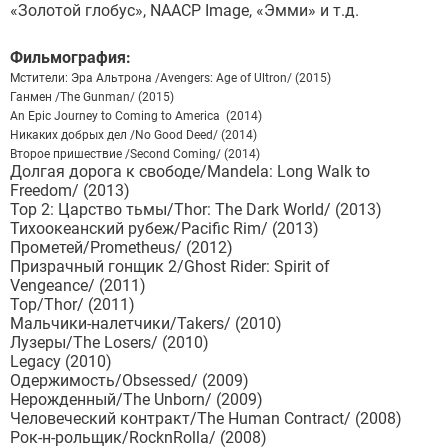
«Золотой глобус», NAACP Image, «Эмми» и т.д.
Фильмография:
Мстители: Эра Альтрона /Avengers: Age of Ultron/ (2015)
Ганмен /The Gunman/ (2015)
An Epic Journey to Coming to America (2014)
Никаких добрых дел /No Good Deed/ (2014)
Второе пришествие /Second Coming/ (2014)
Долгая дорога к свободе/Mandela: Long Walk to
Freedom/ (2013)
Тор 2: Царство тьмы/Thor: The Dark World/ (2013)
Тихоокеанский рубеж/Pacific Rim/ (2013)
Прометей/Prometheus/ (2012)
Призрачный гонщик 2/Ghost Rider: Spirit of
Vengeance/ (2011)
Тор/Thor/ (2011)
Мальчики-налетчики/Takers/ (2010)
Лузеры/The Losers/ (2010)
Legacy (2010)
Одержимость/Obsessed/ (2009)
Нерожденный/The Unborn/ (2009)
Человеческий контракт/The Human Contract/ (2008)
Рок-н-рольщик/RocknRolla/ (2008)