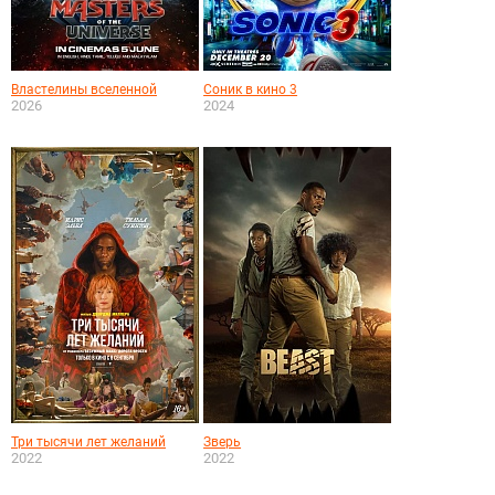
Властелины вселенной
Соник в кино 3
2026
2024
Три тысячи лет желаний
Зверь
2022
2022