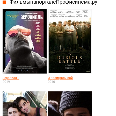
Фильмы на портале Профисинема.ру
Зеровилль
И проиграли бой
2019
2016