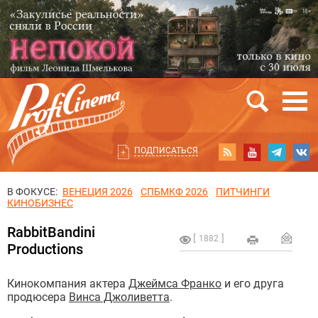
ПОДПИСАТЬСЯ
В ФОКУСЕ:
ВЕНЕЦИЯ 2026
СПБМКФ 2026
ПИТЧИНГИ
КИНОБИЗНЕС
RabbitBandini
1882
Productions
Кинокомпания актера
Джеймса Франко
и его друга
продюсера
Винса Джоливетта
.