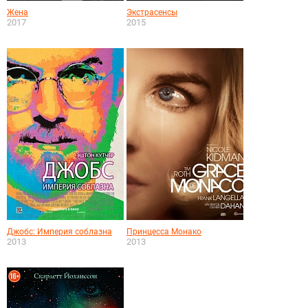
Жена
Экстрасенсы
2017
2015
Джобс: Империя соблазна
Принцесса Монако
2013
2013