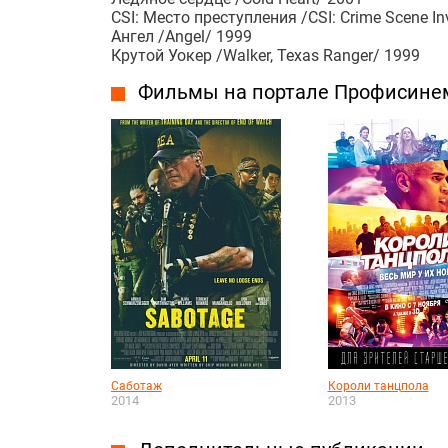
CSI: Место преступления /CSI: Crime Scene In
Ангел /Angel/ 1999
Крутой Уокер /Walker, Texas Ranger/ 1999
Фильмы на портале Профисине
Саботаж
Короли танцпола
2014
2013