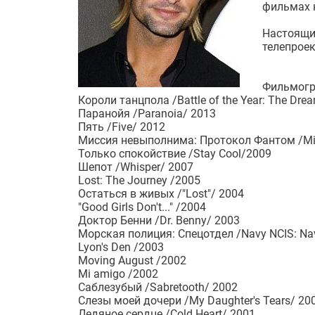
фильмах к
Настоящи
телепроек
Фильмогр
Короли танцпола /Battle of the Year: The Dr
Паранойя /Paranoia/ 2013
Пять /Five/ 2012
Миссия невыполнима: Протокол Фантом /Missi
Только спокойствие /Stay Cool/2009
Шепот /Whisper/ 2007
Lost: The Journey /2005
Остаться в живых /"Lost"/ 2004
"Good Girls Don't..." /2004
Доктор Бенни /Dr. Benny/ 2003
Морская полиция: Cпецотдел /Navy NCIS: Naval
Lyon's Den /2003
Moving August /2002
Mi amigo /2002
Саблезубый /Sabretooth/ 2002
Слезы моей дочери /My Daughter's Tears/ 20
Ледяное сердце /Cold Heart/ 2001