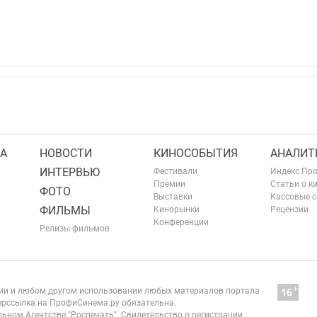
А
НОВОСТИ
КИНОСОБЫТИЯ
АНАЛИТ
ИНТЕРВЬЮ
Фестивали
Индекс Пр
Премии
Статьи о к
ФОТО
Выставки
Кассовые 
ФИЛЬМЫ
Кинорынки
Рецензии
Конференции
Релизы фильмов
нии и любом другом использовании любых материалов портала
рссылка на ПрофиСинема.ру обязательна.
ьном Агентстве "Роспечать". Свидетельство о регистрации