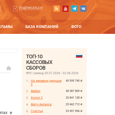
ПОДПИСАТЬСЯ
ИЛЬМЫ
БАЗА КОМПАНИЙ
ФОТО
ТОП-10
КАССОВЫХ
СБОРОВ
№31 уикенд 30.07.2026 - 02.08.2026
На деревню дедушке
45 939 740
руб.
2
Майкл
38 387 809
руб.
Холоп 3
25 841 128
руб.
Матч Акпарса
23 662 712
руб.
Счастье
23 491 956
руб.
ипах и