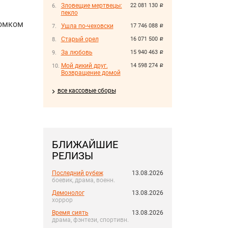
Зловещие мертвецы:
22 081 130
руб.
пекло
ромком
Ушла по-чеховски
17 746 088
руб.
Старый орел
16 071 500
руб.
За любовь
15 940 463
руб.
Мой дикий друг.
14 598 274
руб.
Возвращение домой
все кассовые сборы
БЛИЖАЙШИЕ
РЕЛИЗЫ
Последний рубеж
13.08.2026
боевик, драма, военн.
Демонолог
13.08.2026
хоррор
Время сиять
13.08.2026
драма, фэнтези, спортивн.