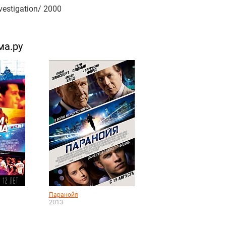
vestigation/ 2000
ма.ру
Паранойя
2013