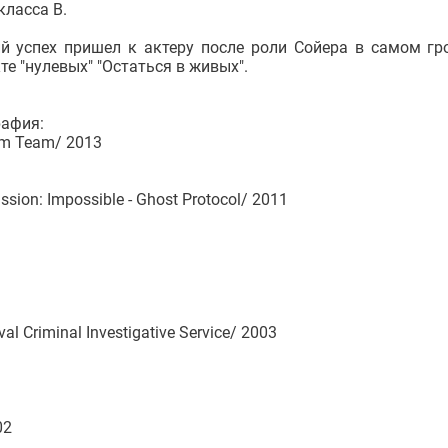
ласса B.
й успех пришел к актеру после роли Сойера в самом г
те "нулевых" "Остаться в живых".
афия:
eam Team/ 2013
on: Impossible - Ghost Protocol/ 2011
 Criminal Investigative Service/ 2003
02