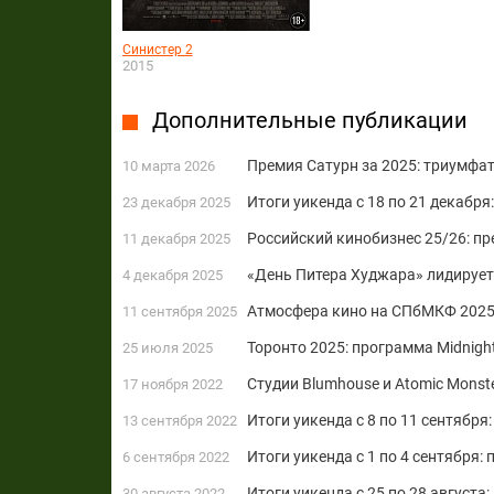
Синистер 2
2015
Дополнительные публикации
Премия Сатурн за 2025: триумфат
10 марта 2026
Итоги уикенда с 18 по 21 декабря
23 декабря 2025
Российский кинобизнес 25/26: п
11 декабря 2025
«День Питера Худжара» лидирует
4 декабря 2025
Атмосфера кино на СПбМКФ 2025:
11 сентября 2025
Торонто 2025: программа Midnigh
25 июля 2025
Студии Blumhouse и Atomic Monst
17 ноября 2022
Итоги уикенда с 8 по 11 сентября
13 сентября 2022
Итоги уикенда с 1 по 4 сентября:
6 сентября 2022
Итоги уикенда с 25 по 28 август
30 августа 2022