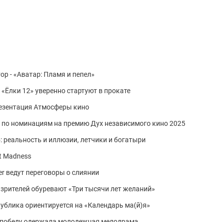
ор - «Аватар: Пламя и пепел»
: «Ёлки 12» уверенно стартуют в прокате
резентация Атмосферы кино
 по номинациям на премию Дух независимого кино 2025
 реальность и иллюзии, летчики и богатыри
t Madness
er ведут переговоры о слиянии
: зрителей обуревают «Три тысячи лет желаний»
 публика ориентируется на «Календарь ма(й)я»
а: победу одержала молодежная мелодрама