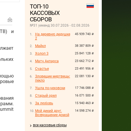
ТОП-10
КАССОВЫХ
СБОРОВ
№31 уикенд 30.07.2026 - 02.08.2026
 ТВ) и
На деревню дедушке
45 939 740
руб.
2
Майкл
38 387 809
руб.
олжает
Холоп 3
25 841 128
руб.
ольких
Матч Акпарса
23 662 712
руб.
Счастье
23 491 956
руб.
омощью
Зловещие мертвецы:
22 081 130
руб.
пекло
фровые
Ушла по-чеховски
17 746 088
руб.
Старый орел
16 071 500
руб.
ования
грамм.
За любовь
15 940 463
руб.
Summit
Мой дикий друг.
14 598 274
руб.
Возвращение домой
все кассовые сборы