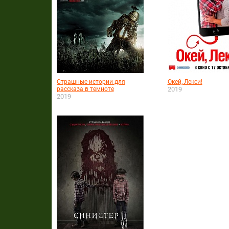
Страшные истории для
Окей, Лекси!
рассказа в темноте
2019
2019