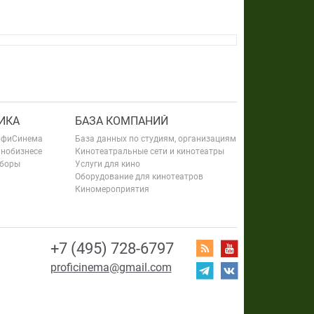
ИКА
БАЗА КОМПАНИЙ
офиСинема
База данных по студиям, организациям
инобизнесе
Кинотеатральные сети и кинотеатры
сборы
Услуги для кино
Оборудование для кинотеатров
Киномероприятия
+7 (495) 728-6797
proficinema@gmail.com