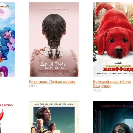
Дитя тьмы: Первая жертва
Большой красный пес
2021
Клиффорд
2020