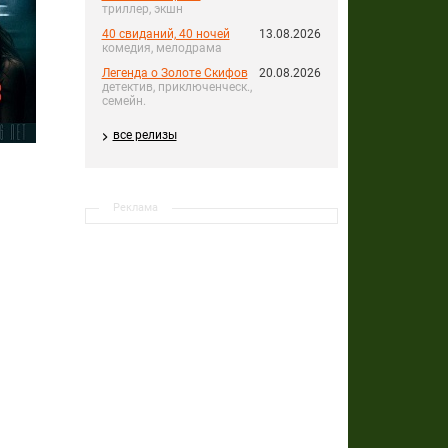
триллер, экшн
40 свиданий, 40 ночей
13.08.2026
комедия, мелодрама
Легенда о Золоте Скифов
20.08.2026
детектив, приключенческ.,
семейн.
все релизы
Реклама