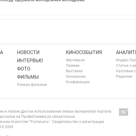
А
НОВОСТИ
КИНОСОБЫТИЯ
АНАЛИТ
ИНТЕРВЬЮ
Фестивали
Индекс Пр
Премии
Статьи о к
ФОТО
Выставки
Кассовые 
ФИЛЬМЫ
Кинорынки
Рецензии
Конференции
Релизы фильмов
нии и любом другом использовании любых материалов портала
рссылка на ПрофиСинема.ру обязательна.
ьном Агентстве "Роспечать". Свидетельство о регистрации
10.2006