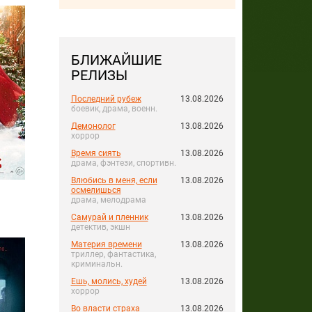
БЛИЖАЙШИЕ
РЕЛИЗЫ
Последний рубеж
13.08.2026
боевик, драма, военн.
Демонолог
13.08.2026
хоррор
Время сиять
13.08.2026
драма, фэнтези, спортивн.
Влюбись в меня, если
13.08.2026
осмелишься
драма, мелодрама
Самурай и пленник
13.08.2026
детектив, экшн
Материя времени
13.08.2026
триллер, фантастика,
криминальн.
Ешь, молись, худей
13.08.2026
хоррор
Во власти страха
13.08.2026