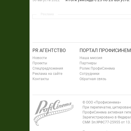
Реклама
PR АГЕНТСТВО
ПОРТАЛ ПРОФИСИНЕМ
Новости
Наша миссия
Проекты
Партнеры
Спецпредложения
Ролик ПрофиСинема
Реклама на сайте
Сотрудники
Контакты
Обратная связь
© ООО «Профисинема»
При перепечатке, цитирова
ПрофиСинема активная гипе
Зарегистрировано в Федерал
СМИ Эл.№ФС77-25955 от 13.