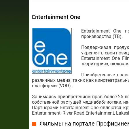
Entertainment One
Entertainment One 
производства (ТВ).
Поддерживая продук
укреплять свои пози
Entertainment One F
территориях, включа
Приобретенные прав
различных медиа, таких как кинотеатральны
платформы (VOD).
Занимаясь приобретением прав более 25 ле
собственной растущей медиабиблиотеки, н
Партнерами Entertainment One являются к
Entertainment, River Road Entertainment, Lake
Фильмы на портале Профисине