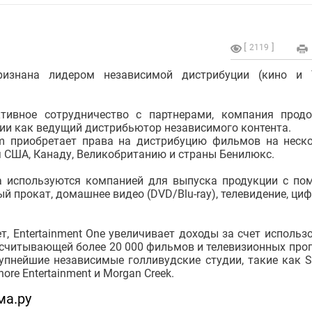
2119
признана лидером независимой дистрибуции (кино и
тивное сотрудничество с партнерами, компания прод
ции как ведущий дистрибьютор независимого контента.
ilm приобретает права на дистрибуцию фильмов на неск
я США, Канаду, Великобританию и страны Бенилюкс.
а используются компанией для выпуска продукции с п
й прокат, домашнее видео (DVD/Blu-ray), телевидение, ци
т, Entertainment One увеличивает доходы за счет использ
асчитывающей более 20 000 фильмов и телевизионных про
рупнейшие независимые голливудские студии, такие как 
shore Entertainment и Morgan Creek.
ма.ру