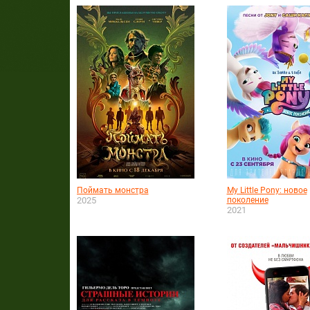
Поймать монстра
My Little Pony: новое
2025
поколение
2021