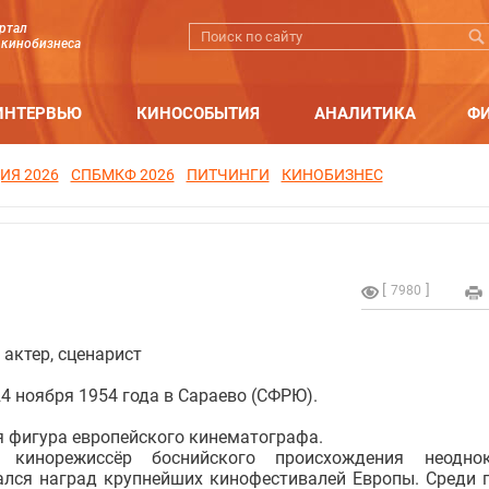
ртал
 кинобизнеса
ИНТЕРВЬЮ
КИНОСОБЫТИЯ
АНАЛИТИКА
Ф
ИЯ 2026
СПБМКФ 2026
ПИТЧИНГИ
КИНОБИЗНЕС
7980
 актер, сценарист
4 ноября 1954 года в Сараево (СФРЮ).
я фигура европейского кинематографа.
й кинорежиссёр боснийского происхождения неоднок
ался наград крупнейших кинофестивалей Европы. Среди 