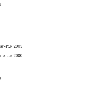
8
arketu/ 2003
rre, La/ 2000
8