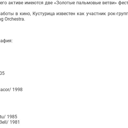
 его активе имеются две «Золотые пальмовые ветви» фес
боты в кино, Кустурица известен как участник рок-груп
g Orchestra.
афия:
005
macor/ 1998
tu/ 1985
Bell/ 1981