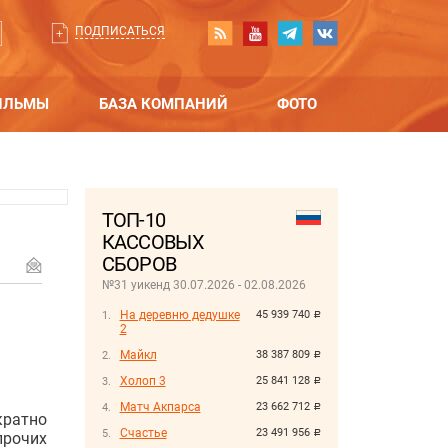
ПОДПИСАТЬСЯ
ИЛЬМЫ
БАЗА КОМПАНИЙ
ФОТО
ТОП-10
КАССОВЫХ
СБОРОВ
№31 уикенд 30.07.2026 - 02.08.2026
На деревню дедушке
45 939 740
руб.
2
Майкл
38 387 809
руб.
Холоп 3
25 841 128
руб.
Матч Акпарса
23 662 712
руб.
ратно
Счастье
23 491 956
руб.
прочих