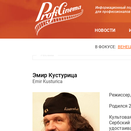
Информационный по
для профессионалов
НОВОСТИ
В ФОКУСЕ:
ВЕНЕЦ
Реклама
Эмир Кустурица
Emir Kusturica
Режиссер,
Родился 2
Культова
Сербски
удостаив