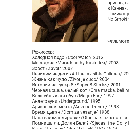
призов, в
в Каннах.
Помимо ра
No Smokin
Фильмогр
Режиссер:
Холодная вода /Cool Water/ 2012
Марадона /Maradona by Kusturica/ 2008
Завет /Zavet/ 2007
Невидимые дети /All the Invisible Children/ 2
Жизнь как чудо /Zivot je cudo/ 2004
Истории на супер 8 /Super 8 Stories/ 2001
Черная кошка, белый кот /Crna macka, beli 
Волшебный автобус /Magic Bus/ 1997
Андеграунд /Underground/ 1995
Аризонская мечта /Arizona Dream/ 1993
Время цыган /Dom za vesanje/ 1988
Папа в командировке /Otac na sluzbenom pu
Помнишь ли, Долли Белл? /Sjecas li se, Dolly 
Кафе "Титаник" /Bife 'Titanik' (TV)/ 1979