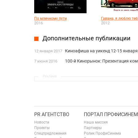
По млечному пути
Гавана, я люблю теб
2016
2012
Дополнительные публикации
Киноафиша на уикенд 12-15 января
12 января 2017
100-й Кинорынок: Презентация ком
7 июня 2016
Реклама
PR АГЕНТСТВО
ПОРТАЛ ПРОФИСИНЕМ
Новости
Наша миссия
Проекты
Партнеры
Спецпредложения
Ролик ПрофиСинема