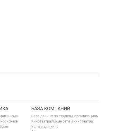
ИКА
БАЗА КОМПАНИЙ
офиСинема
База данных по студиям, организациям
инобизнесе
Кинотеатральные сети и кинотеатры
сборы
Услуги для кино