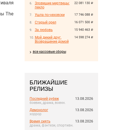
тиваля
Зловещие мертвецы:
22 081 130
руб.
пекло
пы The
Ушла по-чеховски
17 746 088
руб.
Старый орел
16 071 500
руб.
За любовь
15 940 463
руб.
Мой дикий друг.
14 598 274
руб.
Возвращение домой
все кассовые сборы
БЛИЖАЙШИЕ
РЕЛИЗЫ
Последний рубеж
13.08.2026
боевик, драма, военн.
Демонолог
13.08.2026
хоррор
Время сиять
13.08.2026
драма, фэнтези, спортивн.