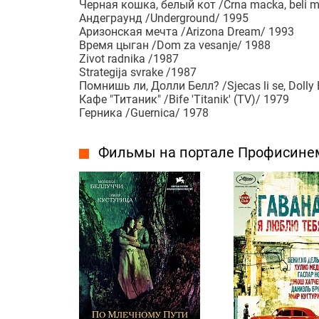
Черная кошка, белый кот /Crna macka, beli 
Андеграунд /Underground/ 1995
Аризонская мечта /Arizona Dream/ 1993
Время цыган /Dom za vesanje/ 1988
Zivot radnika /1987
Strategija svrake /1987
Помнишь ли, Долли Белл? /Sjecas li se, Dolly 
Кафе "Титаник" /Bife 'Titanik' (TV)/ 1979
Герника /Guernica/ 1978
Фильмы на портале Профисине