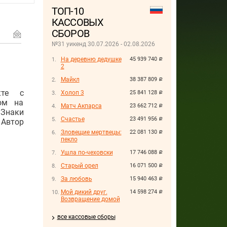
ТОП-10
КАССОВЫХ
СБОРОВ
№31 уикенд 30.07.2026 - 02.08.2026
На деревню дедушке
45 939 740
руб.
2
Майкл
38 387 809
руб.
кте с
Холоп 3
25 841 128
руб.
ом на
Матч Акпарса
23 662 712
руб.
«Знаки
Счастье
23 491 956
руб.
 Автор
Зловещие мертвецы:
22 081 130
руб.
пекло
Ушла по-чеховски
17 746 088
руб.
Старый орел
16 071 500
руб.
За любовь
15 940 463
руб.
Мой дикий друг.
14 598 274
руб.
Возвращение домой
все кассовые сборы