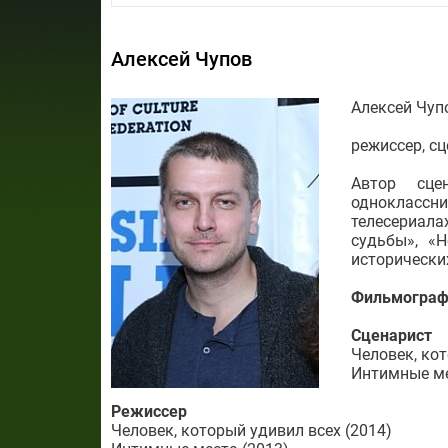
Алексей Чупов
Алексей Чуп
режиссер, с
Автор сце
одноклассн
телесериала
судьбы», «
исторически
Фильмограф
Сценарист
Человек, кот
Интимные ме
Режиссер
Человек, который удивил всех (2014)