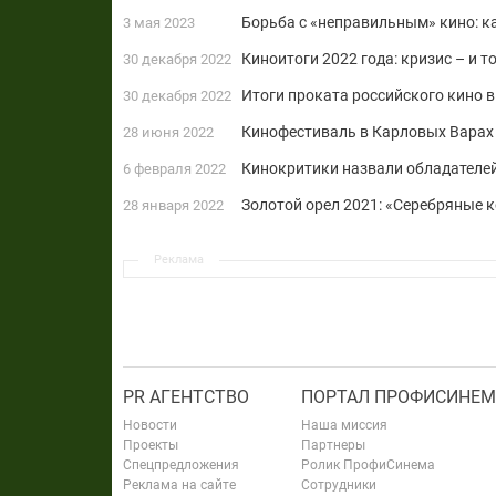
Борьба с «неправильным» кино: к
3 мая 2023
Киноитоги 2022 года: кризис – и т
30 декабря 2022
Итоги проката российского кино в
30 декабря 2022
Кинофестиваль в Карловых Варах
28 июня 2022
Кинокритики назвали обладателе
6 февраля 2022
Золотой орел 2021: «Серебряные 
28 января 2022
Реклама
PR АГЕНТСТВО
ПОРТАЛ ПРОФИСИНЕМ
Новости
Наша миссия
Проекты
Партнеры
Спецпредложения
Ролик ПрофиСинема
Реклама на сайте
Сотрудники