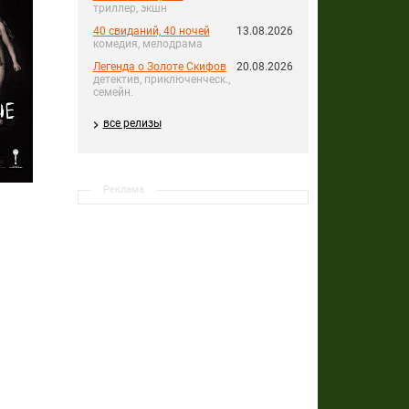
триллер, экшн
40 свиданий, 40 ночей
13.08.2026
комедия, мелодрама
Легенда о Золоте Скифов
20.08.2026
детектив, приключенческ.,
семейн.
все релизы
Реклама