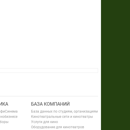
ИКА
БАЗА КОМПАНИЙ
офиСинема
База данных по студиям, организациям
инобизнесе
Кинотеатральные сети и кинотеатры
сборы
Услуги для кино
Оборудование для кинотеатров