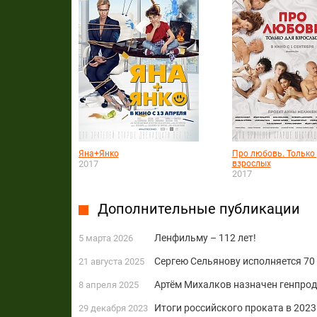
Яна+Янко
Про любовь. Только
2017
взрослых
2017
Дополнительные публикации
Ленфильму – 112 лет!
5 марта 2026
Сергею Сельянову исполняется 70 
21 августа 2025
Артём Михалков назначен генпродю
8 апреля 2025
Итоги российского проката в 2023 
29 декабря 2023