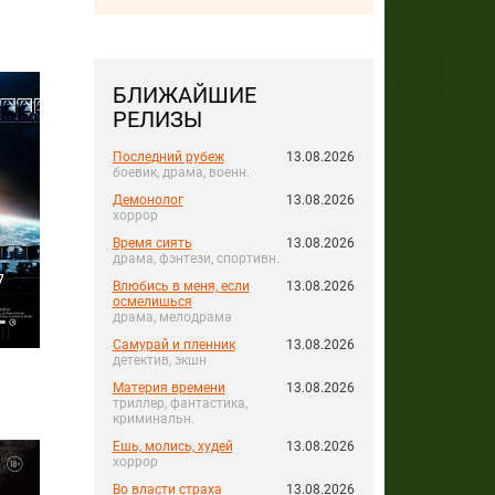
БЛИЖАЙШИЕ
РЕЛИЗЫ
Последний рубеж
13.08.2026
боевик, драма, военн.
Демонолог
13.08.2026
хоррор
Время сиять
13.08.2026
драма, фэнтези, спортивн.
Влюбись в меня, если
13.08.2026
осмелишься
драма, мелодрама
Самурай и пленник
13.08.2026
детектив, экшн
Материя времени
13.08.2026
триллер, фантастика,
криминальн.
Ешь, молись, худей
13.08.2026
хоррор
Во власти страха
13.08.2026