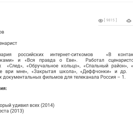
9815
ов
ценарист
нария российских интернет-ситкомов «В конта
иками» и «Вся правда о Еве». Работал сценарист
х «След», «Обручальное кольцо», «Спальный район», 
Не ври мне», «Закрытая школа», «Деффчонки» и др.
х документальных фильмов для телеканала Россия – 1.
ия:
орый удивил всех (2014)
ста (2013)