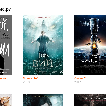
ма.ру
ивил
Гоголь. Вий
Салют-7
2018
2017