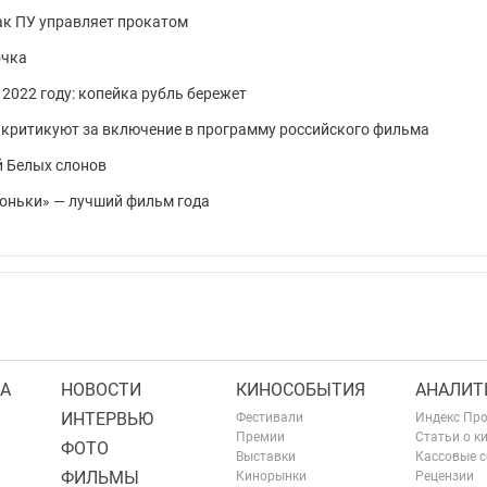
ак ПУ управляет прокатом
очка
 2022 году: копейка рубль бережет
 критикуют за включение в программу российского фильма
й Белых слонов
коньки» — лучший фильм года
А
НОВОСТИ
КИНОСОБЫТИЯ
АНАЛИТ
ИНТЕРВЬЮ
Фестивали
Индекс Пр
Премии
Статьи о к
ФОТО
Выставки
Кассовые 
ФИЛЬМЫ
Кинорынки
Рецензии