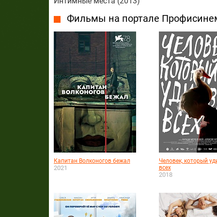
Интимные места (2013)
Фильмы на портале Профисине
Капитан Волконогов бежал
Человек, который уд
2021
всех
2018