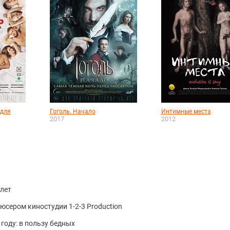
 для
Гоголь. Начало
Интимные места
2017
2012
лет
сером киностудии 1-2-3 Production
году: в пользу бедных